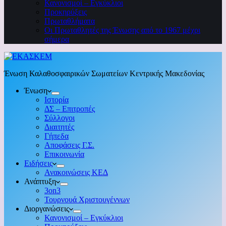
Κανονισμοί – Εγκύκλιοι
Προκηρύξεις
Πρωταθλήματα
Οι Πρωταθλητές της Ένωσης από το 1967 μέχρι
σήμερα
Ένωση Καλαθοσφαιρικών Σωματείων Κεντρικής Μακεδονίας
Ένωση
Ιστορία
ΔΣ – Επιτροπές
Σύλλογοι
Διαιτητές
Γήπεδα
Αποφάσεις Γ.Σ.
Επικοινωνία
Ειδήσεις
Ανακοινώσεις ΚΕΔ
Ανάπτυξη
3on3
Τουρνουά Χριστουγέννων
Διοργανώσεις
Κανονισμοί – Εγκύκλιοι