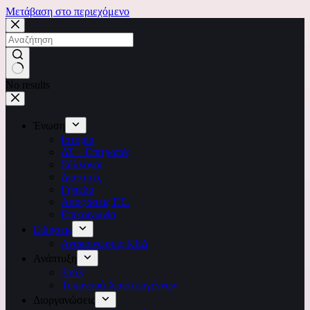
Μετάβαση στο περιεχόμενο
No results
Ένωση
Ιστορία
ΔΣ – Επιτροπές
Σύλλογοι
Διαιτητές
Γήπεδα
Αποφάσεις Γ.Σ.
Επικοινωνία
Ειδήσεις
Ανακοινώσεις ΚΕΔ
Ανάπτυξη
3on3
Τουρνουά Χριστουγέννων
Διοργανώσεις