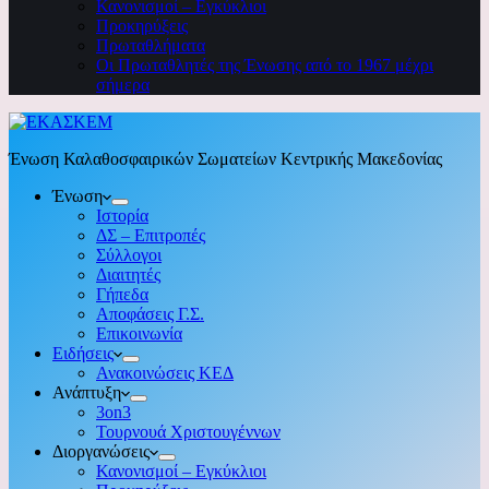
Κανονισμοί – Εγκύκλιοι
Προκηρύξεις
Πρωταθλήματα
Οι Πρωταθλητές της Ένωσης από το 1967 μέχρι
σήμερα
Ένωση Καλαθοσφαιρικών Σωματείων Κεντρικής Μακεδονίας
Ένωση
Ιστορία
ΔΣ – Επιτροπές
Σύλλογοι
Διαιτητές
Γήπεδα
Αποφάσεις Γ.Σ.
Επικοινωνία
Ειδήσεις
Ανακοινώσεις ΚΕΔ
Ανάπτυξη
3on3
Τουρνουά Χριστουγέννων
Διοργανώσεις
Κανονισμοί – Εγκύκλιοι