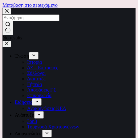
Μετάβαση στο περιεχόμενο
No results
Ένωση
Ιστορία
ΔΣ – Επιτροπές
Σύλλογοι
Διαιτητές
Γήπεδα
Αποφάσεις Γ.Σ.
Επικοινωνία
Ειδήσεις
Ανακοινώσεις ΚΕΔ
Ανάπτυξη
3on3
Τουρνουά Χριστουγέννων
Διοργανώσεις