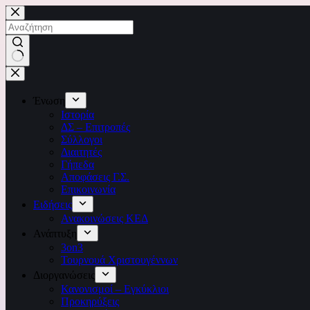
Μετάβαση
στο
περιεχόμενο
No
results
Ένωση
Ιστορία
ΔΣ – Επιτροπές
Σύλλογοι
Διαιτητές
Γήπεδα
Αποφάσεις Γ.Σ.
Επικοινωνία
Ειδήσεις
Ανακοινώσεις ΚΕΔ
Ανάπτυξη
3on3
Τουρνουά Χριστουγέννων
Διοργανώσεις
Κανονισμοί – Εγκύκλιοι
Προκηρύξεις