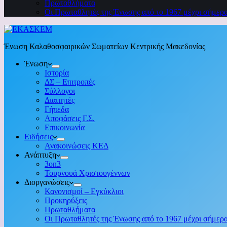
Πρωταθλήματα
Οι Πρωταθλητές της Ένωσης από το 1967 μέχρι σήμερ
Ένωση Καλαθοσφαιρικών Σωματείων Κεντρικής Μακεδονίας
Ένωση
Ιστορία
ΔΣ – Επιτροπές
Σύλλογοι
Διαιτητές
Γήπεδα
Αποφάσεις Γ.Σ.
Επικοινωνία
Ειδήσεις
Ανακοινώσεις ΚΕΔ
Ανάπτυξη
3on3
Τουρνουά Χριστουγέννων
Διοργανώσεις
Κανονισμοί – Εγκύκλιοι
Προκηρύξεις
Πρωταθλήματα
Οι Πρωταθλητές της Ένωσης από το 1967 μέχρι σήμερ