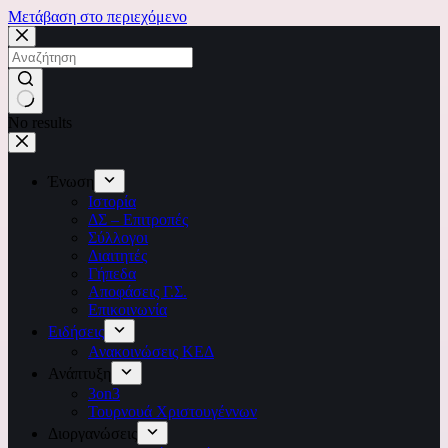
Μετάβαση στο περιεχόμενο
No results
Ένωση
Ιστορία
ΔΣ – Επιτροπές
Σύλλογοι
Διαιτητές
Γήπεδα
Αποφάσεις Γ.Σ.
Επικοινωνία
Ειδήσεις
Ανακοινώσεις ΚΕΔ
Ανάπτυξη
3on3
Τουρνουά Χριστουγέννων
Διοργανώσεις