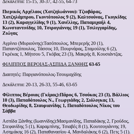
Δεκάλεπτα: 15-15, 30-37, 42-55, 64-73
Πιερικός Αρχέλαος (Χατζηϊωάννου): Τζιοβάρας,
Χατζηλάμπρου, Γκοντόπουλος 9 (2), Καλτσούνας, Γκογκίδης
13 (2), Καραγγελίδης 9 (1), Χανέλλης, Παπαμιχαήλ 4,
Κωνσταντινίδης 10, Τσιρογιάννης 19 (1), Τσιλιγγαρίδης,
Ζιώγας
Αγρίνιο (Μυριούνης):Τασόπουλος, Μπερερής 20 (1),
Παπαντζόπουλος, Τάσσος 10, Πουρνάρας, Σταμούλης 6 (2),
Γκρέκας 1, Μήτσου 5, Γκόβας 23 (3), Μακρής 8, Κουσιάντζας.
ΦΙΛΙΠΠΟΣ ΒΕΡΟΙΑΣ-ΑΣΠΙΔΑ ΞΑΝΘΗΣ
63-65
Διαιτητές: Παργιανόπουλος-Τσουμαχίδης
Δεκάλεπτα: 20-13, 26-33, 55-46, 63-65
Φίλιππος Βέροιας (Γκίμας):Πάρος 6, Τσούκας 23 (3), Βάλλιος
10 (3), Παπαδόπουλος Ν., Γεωργιάδης 2, Σιόλογκας 13,
Θεοδωρίδης 8, Σταυριανίδης 1, Παπαδόπουλος Νίκος του
Σάββα
Ασπίδα Ξάνθης (Ιωαννίδης):Μασμανίδης, Παπαδάκης 2, Γρούδος,
Στεφανίδης 5 (1), Καραμπίνης, Τσιαβές 8 (1), Κουτσογιάννης 19,
Ασημάκης 16 (2), Παπαθανασίου 4, Μανδαλάκης 6 (2), Πετς 5 (1).