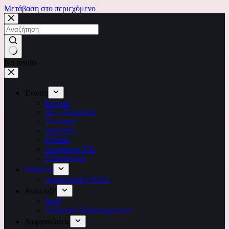
Μετάβαση στο περιεχόμενο
No results
Ένωση
Ιστορία
ΔΣ – Επιτροπές
Σύλλογοι
Διαιτητές
Γήπεδα
Αποφάσεις Γ.Σ.
Επικοινωνία
Ειδήσεις
Ανακοινώσεις ΚΕΔ
Ανάπτυξη
3on3
Τουρνουά Χριστουγέννων
Διοργανώσεις