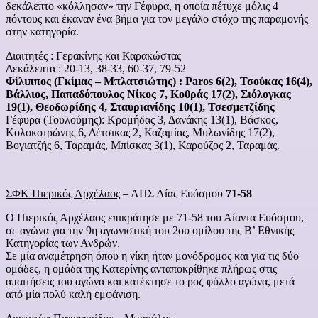
δεκάλεπτο «κόλλησαν» την Γέφυρα, η οποία πέτυχε μόλις 4
πόντους και έκαναν ένα βήμα για τον μεγάλο στόχο της παραμονής
στην κατηγορία.
Διαιτητές : Γερακίνης και Καρακώστας
Δεκάλεπτα : 20-13, 38-33, 60-37, 79-52
Φίλιππος (Γκίμας – Μπλατσιώτης) : Paros 6(2), Τσούκας 16(4),
Βάλλιος, Παπαδόπουλος Νίκος 7, Κοθράς 17(2), Σιόλογκας
19(1), Θεοδωρίδης 4, Σταυριανίδης 10(1), Τσεσμετζίδης
Γέφυρα (Τουλούμης): Κρομήδας 3, Δανάκης 13(1), Βάσκος,
Κολοκοτρώνης 6, Δέτσικας 2, Καζαμίας, Μυλωνίδης 17(2),
Βογιατζής 6, Ταραμάς, Μπίσκας 3(1), Καρούζος 2, Ταραμάς.
ΣΦΚ Πιερικός Αρχέλαος
– ΑΠΣ Αίας Ευόσμου
71-58
Ο Πιερικός Αρχέλαος επικράτησε με 71-58 του Αίαντα Ευόσμου,
σε αγώνα για την 9η αγωνιστική του 2ου ομίλου της Β’ Εθνικής
Κατηγορίας των Ανδρών.
Σε μία αναμέτρηση όπου η νίκη ήταν μονόδρομος και για τις δύο
ομάδες, η ομάδα της Κατερίνης ανταποκρίθηκε πλήρως στις
απαιτήσεις του αγώνα και κατέκτησε το ροζ φύλλο αγώνα, μετά
από μία πολύ καλή εμφάνιση.