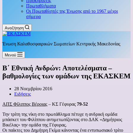
Προκηρύξεις
Πρωταθλήματα
Οι Πρωταθλητές της Ένωσης από το 1967 μέχρι
σήμερα
Αναζήτηση
Ένωση Καλαθοσφαιρικών Σωματείων Κεντρικής Μακεδονίας
Μενού
Β΄ Εθνική Ανδρών: Αποτελέσματα –
βαθμολογίες των ομάδων της ΕΚΑΣΚΕΜ
28 Νοεμβρίου 2016
Ειδήσεις
ΑΠΣ Φίλιππος Βέροιας
– ΚΣ Γέφυρας
79-52
Την τρίτη της νίκη στο πρωτάθλημα πέτυχε η ανδρική ομάδα
μπάσκετ του Φιλίππου αντιμετωπίζοντας στο ΔΑΚ «Δημήτριος
Βικέλας» την ομάδα της Γέφυρας.
Οι παίκτες του Δημήτρη Γκίμα κάνοντας ένα εντυπωσιακό τρίτο