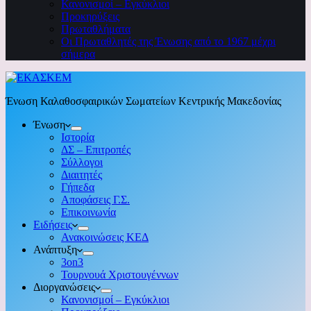
Κανονισμοί – Εγκύκλιοι
Προκηρύξεις
Πρωταθλήματα
Οι Πρωταθλητές της Ένωσης από το 1967 μέχρι
σήμερα
Ένωση Καλαθοσφαιρικών Σωματείων Κεντρικής Μακεδονίας
Ένωση
Ιστορία
ΔΣ – Επιτροπές
Σύλλογοι
Διαιτητές
Γήπεδα
Αποφάσεις Γ.Σ.
Επικοινωνία
Ειδήσεις
Ανακοινώσεις ΚΕΔ
Ανάπτυξη
3on3
Τουρνουά Χριστουγέννων
Διοργανώσεις
Κανονισμοί – Εγκύκλιοι