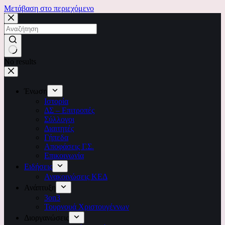
Μετάβαση στο περιεχόμενο
No results
Ένωση
Ιστορία
ΔΣ – Επιτροπές
Σύλλογοι
Διαιτητές
Γήπεδα
Αποφάσεις Γ.Σ.
Επικοινωνία
Ειδήσεις
Ανακοινώσεις ΚΕΔ
Ανάπτυξη
3on3
Τουρνουά Χριστουγέννων
Διοργανώσεις