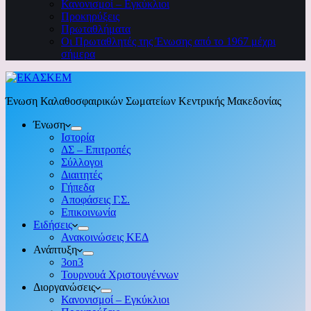
Κανονισμοί – Εγκύκλιοι
Προκηρύξεις
Πρωταθλήματα
Οι Πρωταθλητές της Ένωσης από το 1967 μέχρι
σήμερα
Ένωση Καλαθοσφαιρικών Σωματείων Κεντρικής Μακεδονίας
Ένωση
Ιστορία
ΔΣ – Επιτροπές
Σύλλογοι
Διαιτητές
Γήπεδα
Αποφάσεις Γ.Σ.
Επικοινωνία
Ειδήσεις
Ανακοινώσεις ΚΕΔ
Ανάπτυξη
3on3
Τουρνουά Χριστουγέννων
Διοργανώσεις
Κανονισμοί – Εγκύκλιοι