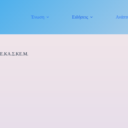
Ένωση
Ειδήσεις
Ανάπτ
ν Ε.ΚΑ.Σ.ΚΕ.Μ.