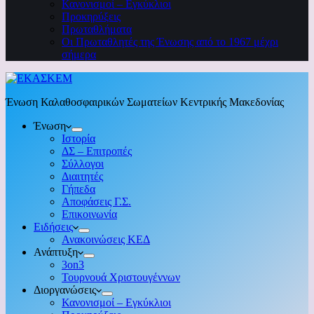
Κανονισμοί – Εγκύκλιοι
Προκηρύξεις
Πρωταθλήματα
Οι Πρωταθλητές της Ένωσης από το 1967 μέχρι
σήμερα
Ένωση Καλαθοσφαιρικών Σωματείων Κεντρικής Μακεδονίας
Ένωση
Ιστορία
ΔΣ – Επιτροπές
Σύλλογοι
Διαιτητές
Γήπεδα
Αποφάσεις Γ.Σ.
Επικοινωνία
Ειδήσεις
Ανακοινώσεις ΚΕΔ
Ανάπτυξη
3on3
Τουρνουά Χριστουγέννων
Διοργανώσεις
Κανονισμοί – Εγκύκλιοι