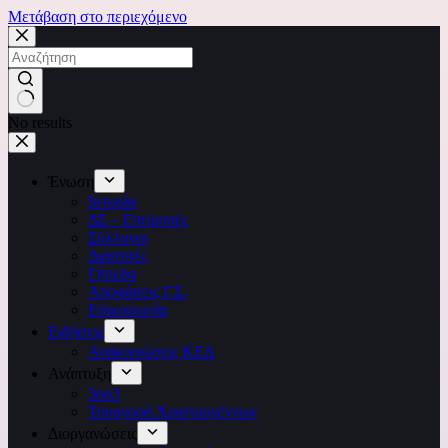
Μετάβαση στο περιεχόμενο
No results
Ένωση
Ιστορία
ΔΣ – Επιτροπές
Σύλλογοι
Διαιτητές
Γήπεδα
Αποφάσεις Γ.Σ.
Επικοινωνία
Ειδήσεις
Ανακοινώσεις ΚΕΔ
Ανάπτυξη
3on3
Τουρνουά Χριστουγέννων
Διοργανώσεις