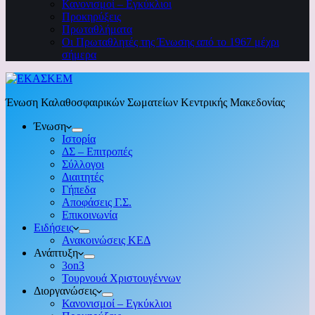
Κανονισμοί – Εγκύκλιοι
Προκηρύξεις
Πρωταθλήματα
Οι Πρωταθλητές της Ένωσης από το 1967 μέχρι
σήμερα
Ένωση Καλαθοσφαιρικών Σωματείων Κεντρικής Μακεδονίας
Ένωση
Ιστορία
ΔΣ – Επιτροπές
Σύλλογοι
Διαιτητές
Γήπεδα
Αποφάσεις Γ.Σ.
Επικοινωνία
Ειδήσεις
Ανακοινώσεις ΚΕΔ
Ανάπτυξη
3on3
Τουρνουά Χριστουγέννων
Διοργανώσεις
Κανονισμοί – Εγκύκλιοι