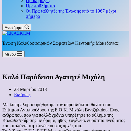
Προκηρύξεις
Πρωταθλήματα
Οι Πρωταθλητές της Ένωσης από το 1967 μέχρι
σήμερα
Αναζήτηση
Ένωση Καλαθοσφαιρικών Σωματείων Κεντρικής Μακεδονίας
Μενού
Καλό Παράδεισο Αγαπητέ Μιχάλη
28 Μαρτίου 2018
Ειδήσεις
Με λύπη πληροφορήθηκαμε τον απροσδόκητο θάνατο του
Επίτιμου Αντιπροέδρου της Ε.Ο.Κ. Μιχάλη Βιντζηλαίου. Ενός
ανθρώπου, που για πολλά χρόνια υπηρέτησε το άθλημα της
Καλαθοσφαίρισης με όραμα, ήθος, ευγένεια, ευρύτητα πνεύματος
και αταλάντευτη συνέπεια στις αρχές του.
Το Δ.Σ. της Ε.ΚΑ.Σ.ΚΕ.Μ. εκφράζει στην οικογένεια του