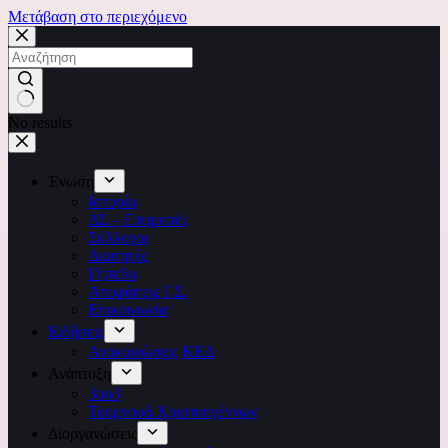
Μετάβαση στο περιεχόμενο
No results
Ένωση
Ιστορία
ΔΣ – Επιτροπές
Σύλλογοι
Διαιτητές
Γήπεδα
Αποφάσεις Γ.Σ.
Επικοινωνία
Ειδήσεις
Ανακοινώσεις ΚΕΔ
Ανάπτυξη
3on3
Τουρνουά Χριστουγέννων
Διοργανώσεις