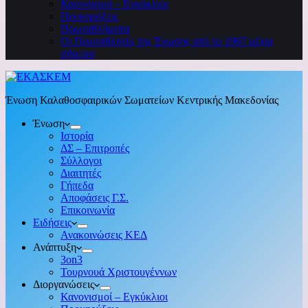
Κανονισμοί – Εγκύκλιοι
Προκηρύξεις
Πρωταθλήματα
Οι Πρωταθλητές της Ένωσης από το 1967 μέχρι
σήμερα
Ένωση Καλαθοσφαιρικών Σωματείων Κεντρικής Μακεδονίας
Ένωση
Ιστορία
ΔΣ – Επιτροπές
Σύλλογοι
Διαιτητές
Γήπεδα
Αποφάσεις Γ.Σ.
Επικοινωνία
Ειδήσεις
Ανακοινώσεις ΚΕΔ
Ανάπτυξη
3on3
Τουρνουά Χριστουγέννων
Διοργανώσεις
Κανονισμοί – Εγκύκλιοι