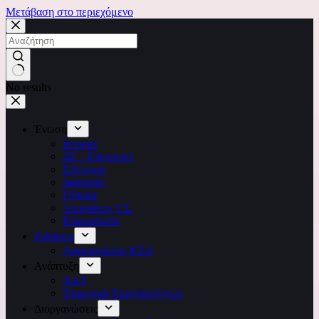
Μετάβαση στο περιεχόμενο
No results
Ένωση
Ιστορία
ΔΣ – Επιτροπές
Σύλλογοι
Διαιτητές
Γήπεδα
Αποφάσεις Γ.Σ.
Επικοινωνία
Ειδήσεις
Ανακοινώσεις ΚΕΔ
Ανάπτυξη
3on3
Τουρνουά Χριστουγέννων
Διοργανώσεις