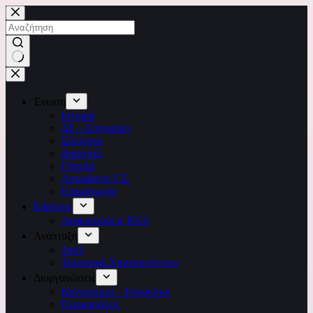
Μετάβαση
στο
περιεχόμενο
No
results
Ένωση
Ιστορία
ΔΣ – Επιτροπές
Σύλλογοι
Διαιτητές
Γήπεδα
Αποφάσεις Γ.Σ.
Επικοινωνία
Ειδήσεις
Ανακοινώσεις ΚΕΔ
Ανάπτυξη
3on3
Τουρνουά Χριστουγέννων
Διοργανώσεις
Κανονισμοί – Εγκύκλιοι
Προκηρύξεις