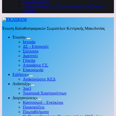
Πρωταθλήματα
Οι Πρωταθλητές της Ένωσης από το 1967 μέχρι
σήμερα
Ένωση Καλαθοσφαιρικών Σωματείων Κεντρικής Μακεδονίας
Ένωση
Ιστορία
ΔΣ – Επιτροπές
Σύλλογοι
Διαιτητές
Γήπεδα
Αποφάσεις Γ.Σ.
Επικοινωνία
Ειδήσεις
Ανακοινώσεις ΚΕΔ
Ανάπτυξη
3on3
Τουρνουά Χριστουγέννων
Διοργανώσεις
Κανονισμοί – Εγκύκλιοι
Προκηρύξεις
Πρωταθλήματα