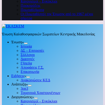
Κανονισμοί – Εγκύκλιοι
Προκηρύξεις
Πρωταθλήματα
Οι Πρωταθλητές της Ένωσης από το 1967 μέχρι
σήμερα
Ένωση Καλαθοσφαιρικών Σωματείων Κεντρικής Μακεδονίας
Ένωση
Ιστορία
ΔΣ – Επιτροπές
Σύλλογοι
Διαιτητές
Γήπεδα
Αποφάσεις Γ.Σ.
Επικοινωνία
Ειδήσεις
Ανακοινώσεις ΚΕΔ
Ανάπτυξη
3on3
Τουρνουά Χριστουγέννων
Διοργανώσεις
Κανονισμοί – Εγκύκλιοι