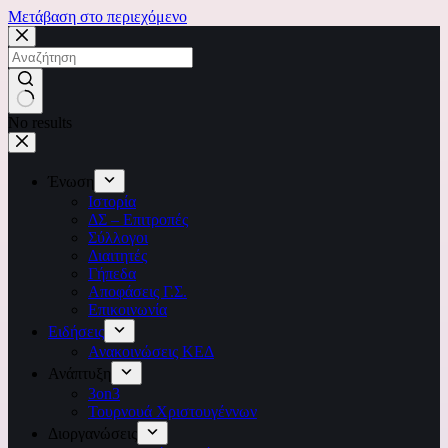
Μετάβαση στο περιεχόμενο
No results
Ένωση
Ιστορία
ΔΣ – Επιτροπές
Σύλλογοι
Διαιτητές
Γήπεδα
Αποφάσεις Γ.Σ.
Επικοινωνία
Ειδήσεις
Ανακοινώσεις ΚΕΔ
Ανάπτυξη
3on3
Τουρνουά Χριστουγέννων
Διοργανώσεις