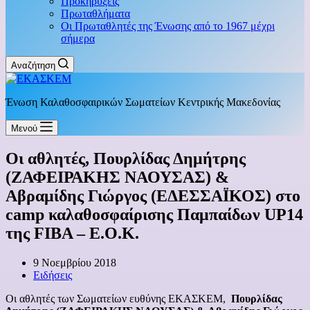
Προκηρύξεις
Πρωταθλήματα
Οι Πρωταθλητές της Ένωσης από το 1967 μέχρι
σήμερα
Αναζήτηση
Ένωση Καλαθοσφαιρικών Σωματείων Κεντρικής Μακεδονίας
Μενού
Οι αθλητές, Πουρλίδας Δημήτρης
(ΖΑΦΕΙΡΑΚΗΣ ΝΑΟΥΣΑΣ) &
Αβραμίδης Γιώργος (ΕΔΕΣΣΑΪΚΟΣ) στο
camp καλαθοσφαίρισης Παμπαίδων UP14
της FIBA – E.O.K.
9 Νοεμβρίου 2018
Ειδήσεις
Οι αθλητές των Σωματείων ευθύνης ΕΚΑΣΚΕΜ,
Πουρλίδας