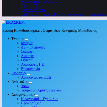
Κανονισμοί – Εγκύκλιοι
Προκηρύξεις
Πρωταθλήματα
Οι Πρωταθλητές της Ένωσης από το 1967 μέχρι σήμερ
Ένωση Καλαθοσφαιρικών Σωματείων Κεντρικής Μακεδονίας
Ένωση
Ιστορία
ΔΣ – Επιτροπές
Σύλλογοι
Διαιτητές
Γήπεδα
Αποφάσεις Γ.Σ.
Επικοινωνία
Ειδήσεις
Ανακοινώσεις ΚΕΔ
Ανάπτυξη
3on3
Τουρνουά Χριστουγέννων
Διοργανώσεις
Κανονισμοί – Εγκύκλιοι
Προκηρύξεις