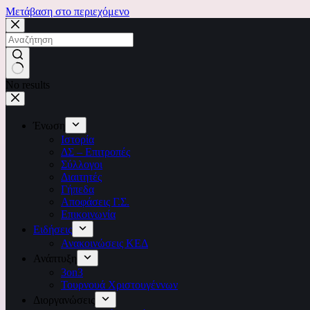
Μετάβαση στο περιεχόμενο
No results
Ένωση
Ιστορία
ΔΣ – Επιτροπές
Σύλλογοι
Διαιτητές
Γήπεδα
Αποφάσεις Γ.Σ.
Επικοινωνία
Ειδήσεις
Ανακοινώσεις ΚΕΔ
Ανάπτυξη
3on3
Τουρνουά Χριστουγέννων
Διοργανώσεις