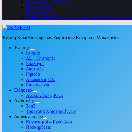
Κανονισμοί – Εγκύκλιοι
Προκηρύξεις
Πρωταθλήματα
Οι Πρωταθλητές της Ένωσης από το 1967 μέχρι σήμερ
Ένωση Καλαθοσφαιρικών Σωματείων Κεντρικής Μακεδονίας
Ένωση
Ιστορία
ΔΣ – Επιτροπές
Σύλλογοι
Διαιτητές
Γήπεδα
Αποφάσεις Γ.Σ.
Επικοινωνία
Ειδήσεις
Ανακοινώσεις ΚΕΔ
Ανάπτυξη
3on3
Τουρνουά Χριστουγέννων
Διοργανώσεις
Κανονισμοί – Εγκύκλιοι
Προκηρύξεις