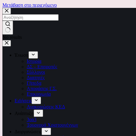
Μετάβαση στο περιεχόμενο
No results
Ένωση
Ιστορία
ΔΣ – Επιτροπές
Σύλλογοι
Διαιτητές
Γήπεδα
Αποφάσεις Γ.Σ.
Επικοινωνία
Ειδήσεις
Ανακοινώσεις ΚΕΔ
Ανάπτυξη
3on3
Τουρνουά Χριστουγέννων
Διοργανώσεις