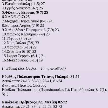
3.Ελευθερούπολη (11-5) 27
4.Ερμής Λαγκαδά (9-7) 25
5.Φίλιππος Βέροιας (9-7) 25
6.ΧΑΝΘ (9-7) 25
7.Μαχητές Πειραματικό (8-8) 24
8.Έσπερος Λαμίας (7-9) 23
9.Χαλκηδόνα / Πειραματικό (7-9) 23
10.Φαίακας Κέρκυρας (7-9) 23
11.Γέφυρα (7-9) 23
12.Νίκη Βόλου (7-9) 23
13.Φάρσαλα (6-10) 22
14.Στρατώνι (6-10) 22
15.Ίκαροι Σερρών (6-11) 21
16.Μακεδονίκος (3-13) 19
Γ΄ Εθνική
(3ος Όμιλος – 14η αγωνιστική)
Εύαθλος Πολυκάστρου-Τιτάνες Παλαμά 81-54
Δεκάλεπτα: 24-13, 58-30, 72-41, 81-54
Διαιτητές: Πράττος, Σελεβός
Εύαθλος Πολυκάστρου (Παπαδόπουλος Γ.): Παπαδόπουλος Σ. 7(1), Η
5(1)
Νικόπολη Πρέβεζας-ΓΑΣ Μελίκη 82-72
Δεκάλεπτα: 20-21, 37-42, 55-59, 82-72