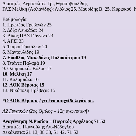
Διαιτητές: Αγραφιώτης Γρ., Θρασυβουλίδης
ΓΑΣ Μελίκη (Ασλανίδης): Λιόλιος 25, Μαυρίδης Β. 25, Κυριακού, Κ
Βαθμολογία
1. Πρωτέας Γρεβενών 25
2. Δόξα Λευκάδας 24
3. Βίκος ΠΑΣ Γιάννινα 23
4. ΑΓΣΙ 23
5. Ίκαροι Τρικάλων 20
6. Μαντουλίδης 19
7. Εύαθλος Μακεδόνες Πολυκάστρου 19
8. Τιτάνες Παλαμά 19
9. Ολυμπιακός Βόλου 17
10. Μελίκη 17
11. Καλαμπάκα 16
12. ΑΟΚ Βέροιας 15
13. Νικόπολη Πρέβεζας 15
*
Ο ΑΟΚ Βέροιας έχει ένα παιχνίδι λιγότερο.
Α2 Γυναικών
(2ος Όμιλος – 12η αγωνιστική)
Αναγέννηση Ν.Ρυσίου – Πιερικός Αρχέλαος 71-52
Διαιτητές: Γιαννούλης Αν.-Νέδογλου
Δεκάλεπτα: 21-13, 38-33, 51-42, 71-52