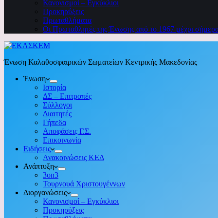
Κανονισμοί – Εγκύκλιοι
Προκηρύξεις
Πρωταθλήματα
Οι Πρωταθλητές της Ένωσης από το 1967 μέχρι σήμερ
Ένωση Καλαθοσφαιρικών Σωματείων Κεντρικής Μακεδονίας
Ένωση
Ιστορία
ΔΣ – Επιτροπές
Σύλλογοι
Διαιτητές
Γήπεδα
Αποφάσεις Γ.Σ.
Επικοινωνία
Ειδήσεις
Ανακοινώσεις ΚΕΔ
Ανάπτυξη
3on3
Τουρνουά Χριστουγέννων
Διοργανώσεις
Κανονισμοί – Εγκύκλιοι
Προκηρύξεις