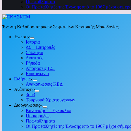
Πρωταθλήματα
Οι Πρωταθλητές της Ένωσης από το 1967 μέχρι σήμερ
Ένωση Καλαθοσφαιρικών Σωματείων Κεντρικής Μακεδονίας
Ένωση
Ιστορία
ΔΣ – Επιτροπές
Σύλλογοι
Διαιτητές
Γήπεδα
Αποφάσεις Γ.Σ.
Επικοινωνία
Ειδήσεις
Ανακοινώσεις ΚΕΔ
Ανάπτυξη
3on3
Τουρνουά Χριστουγέννων
Διοργανώσεις
Κανονισμοί – Εγκύκλιοι
Προκηρύξεις
Πρωταθλήματα
Οι Πρωταθλητές της Ένωσης από το 1967 μέχρι σήμερ