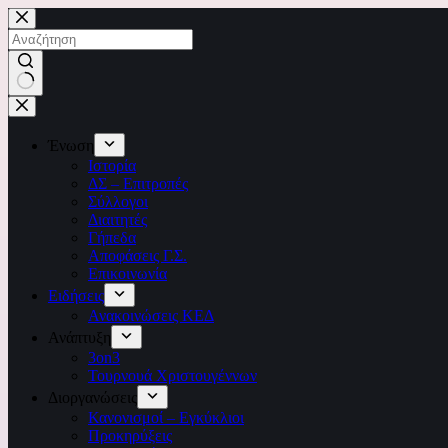
Ένωση
Ιστορία
ΔΣ – Επιτροπές
Σύλλογοι
Διαιτητές
Γήπεδα
Αποφάσεις Γ.Σ.
Επικοινωνία
Ειδήσεις
Ανακοινώσεις ΚΕΔ
Ανάπτυξη
3on3
Τουρνουά Χριστουγέννων
Διοργανώσεις
Κανονισμοί – Εγκύκλιοι
Προκηρύξεις