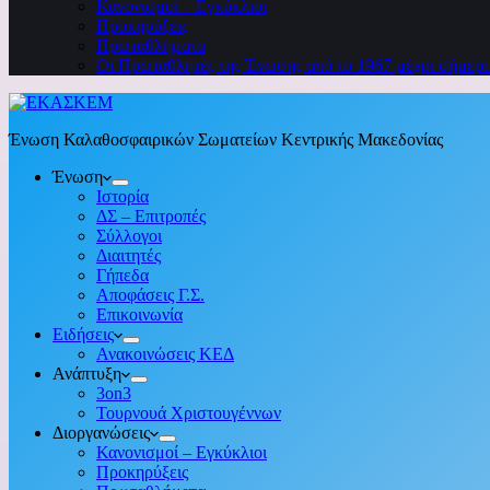
Κανονισμοί – Εγκύκλιοι
Προκηρύξεις
Πρωταθλήματα
Οι Πρωταθλητές της Ένωσης από το 1967 μέχρι σήμερ
Ένωση Καλαθοσφαιρικών Σωματείων Κεντρικής Μακεδονίας
Ένωση
Ιστορία
ΔΣ – Επιτροπές
Σύλλογοι
Διαιτητές
Γήπεδα
Αποφάσεις Γ.Σ.
Επικοινωνία
Ειδήσεις
Ανακοινώσεις ΚΕΔ
Ανάπτυξη
3on3
Τουρνουά Χριστουγέννων
Διοργανώσεις
Κανονισμοί – Εγκύκλιοι
Προκηρύξεις