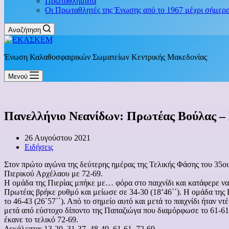
Πρωταθλήματα
Οι Πρωταθλητές της Ένωσης από το 1967 μέχρι σήμερ
Αναζήτηση
Ένωση Καλαθοσφαιρικών Σωματείων Κεντρικής Μακεδονίας
Μενού
Πανελλήνιο Νεανίδων: Πρωτέας Βούλας – 
26 Αυγούστου 2021
Ειδήσεις
Στον πρώτο αγώνα της δεύτερης ημέρας της Τελικής Φάσης του 35
Πιερικού Αρχέλαου με 72-69.
Η ομάδα της Πιερίας μπήκε με… φόρα στο παιχνίδι και κατάφερε να
Πρωτέας βρήκε ρυθμό και μείωσε σε 34-30 (18’46΄΄). Η ομάδα της 
το 46-43 (26΄57΄΄). Από το σημείο αυτό και μετά το παιχνίδι ήταν 
μετά από εύστοχο δίποντο της Παπαζιώγα που διαμόρφωσε το 61-61.
έκανε το τελικό 72-69.
Δεκάλεπτα: 13-20, 31-37, 48-49, 61-61, 72-69