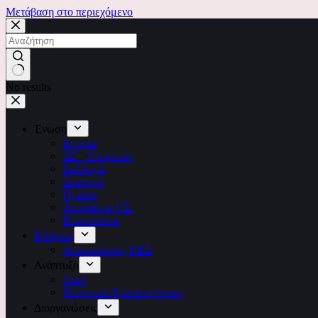
Μετάβαση στο περιεχόμενο
No results
Ένωση
Ιστορία
ΔΣ – Επιτροπές
Σύλλογοι
Διαιτητές
Γήπεδα
Αποφάσεις Γ.Σ.
Επικοινωνία
Ειδήσεις
Ανακοινώσεις ΚΕΔ
Ανάπτυξη
3on3
Τουρνουά Χριστουγέννων
Διοργανώσεις