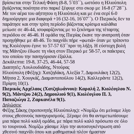
βρίσκεται στην Τελική Φάση (8-8, 5΄03΄΄), ωστόσο η Ηλιούπολη
βγάζοντας ποιότητα στο παρκέ ξέφυγε στο σκορ με 16-8 (7΄28΄΄).
Με τον αέρα του αήττητου η Ηλιούπολη και με ένα σερί 6-0
δημιούργησε μια διαφορά +16 (32-16, 16΄07΄΄). Ο Πιερικός δεν τα
παράτησε και στην τρίτη περίοδο βάζοντας κρίσιμα καλάθια
μείωσε σε 46-44, ισοφαρίζοντας με το ξεκίνημα της τέταρτης
περιόδου σε 46-46. Η ομάδα της Πιερίας έκανε την ανατροπή όταν
προηγήθηκε με 48-46. Το παιχνίδι πήρε «φωτιά» όταν με τρίποντο
της Κιολέογου έγινε το 57-57 63΄΄πριν τη λήξη. Η εύστοχη βολή
της Μάντζου έδωσε τη νίκη στον Πιερικό με 58-57, οι παίκτριες
του οποίου την πανηγύρισαν έξαλλα.
Δεκάλεπτα: 19-8, 37-25, 46-44, 57-58
Διαιτητές: Λουλουδιάδης, Ντούρας
Ηλιούπολη (Φέξης): Χατζηδάκη, Αλεξία 7, Δαμουλάκη 12(2),
Μήτσα 2, Χουγκάζ, Διαμαντοπούλου 14(2), Καλλεράντε 12(2),
Πρίφτη 10(1).
Πιερικός Αρχέλαος (Χατζηϊωάννου): Καραλή 2, Κιολέογλου Ν.
9(2), Μάντζου 24(2), Δημουλιού 9(1), Κιολέογλου Π. 3,
Παπαζιώγα 2, Ζαρκανέλα 9(1).
Δηλώσεις
Φέξης Σάκης (προπονητής Ηλιούπολης): «Νομίζω ότι μείναμε λίγο
στους χθεσινούς πανηγυρισμούς. Ξέραμε ότι θα αντιμετωπίσουμε
μια πάρα πολύ καλή ομάδα, με πάρα πολύ καλό πρόσωπο σε όλο
το τουρνουά. Νομίζω χάσαμε λίγο την αυτοσυγκέντρωση από
χθεσινό παιχνίδι όπου και μαθηματικά πλέον ήμασταν