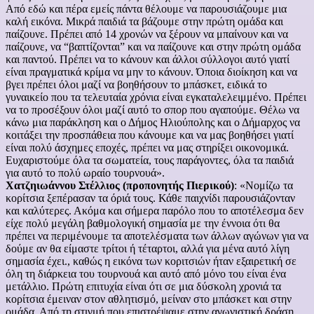
Από εδώ και πέρα εμείς πάντα θέλουμε να παρουσιάζουμε μια
καλή εικόνα. Μικρά παιδιά τα βάζουμε στην πρώτη ομάδα και
παίζουνε. Πρέπει από 14 χρονών να ξέρουν να μπαίνουν και να
παίζουνε, να “βαπτίζονται” και να παίζουνε και στην πρώτη ομάδα
και παντού. Πρέπει να το κάνουν και άλλοι σύλλογοι αυτό γιατί
είναι πραγματικά κρίμα να μην το κάνουν. Όποια διοίκηση και να
βγει πρέπει όλοι μαζί να βοηθήσουν το μπάσκετ, ειδικά το
γυναικείο που τα τελευταία χρόνια είναι εγκαταλελειμμένο. Πρέπει
να το προσέξουν όλοι μαζί αυτό το σπορ που αγαπούμε. Θέλω να
κάνω μια παράκληση και ο Δήμος Ηλιούπολης και ο Δήμαρχος να
κοιτάξει την προσπάθεια που κάνουμε και να μας βοηθήσει γιατί
είναι πολύ άσχημες εποχές, πρέπει να μας στηρίξει οικονομικά.
Ευχαριστούμε όλα τα σωματεία, τους παράγοντες, όλα τα παιδιά
για αυτό το πολύ ωραίο τουρνουά».
Χατζηιωάννου Στέλλιος (προπονητής Πιερικού)
: «Νομίζω τα
κορίτσια ξεπέρασαν τα όριά τους. Κάθε παιχνίδι παρουσιάζονταν
και καλύτερες. Ακόμα και σήμερα παρόλο που το αποτέλεσμα δεν
είχε πολύ μεγάλη βαθμολογική σημασία με την έννοια ότι θα
πρέπει να περιμένουμε τα αποτελέσματα των άλλων αγώνων για να
δούμε αν θα είμαστε τρίτοι ή τέταρτοι, αλλά για μένα αυτό λίγη
σημασία έχει., καθώς η εικόνα των κοριτσιών ήταν εξαιρετική σε
όλη τη διάρκεια του τουρνουά και αυτό από μόνο του είναι ένα
μετάλλιο. Πρώτη επιτυχία είναι ότι σε μια δύσκολη χρονιά τα
κορίτσια έμειναν στον αθλητισμό, μείναν στο μπάσκετ και στην
ομάδα. Από τη στιγμή που επιστρέψαμε στην αγωνιστική δράση