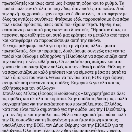
πρωταθλητές και ίσως αυτό μας έκοψε τη φόρα και το ρυθμό. Τα
παιδιά πάλεψαν σε όλα τα παιχνίδια, ήταν πιστές στο πλάνο. Από
την αρχή της χρονιάς είχαν στόχο να έρθουν εδώ, τα κατάφεραν με
όλες τις αντίξοες συνθήκες. Φτάσαμε εδώ, παρουσιάσαμε ένα πάρα
πολύ καλό πρόσωπο, όπως αυτό που είχαμε πέρσι. Ήρθαμε ως
αουτσάιντερ και αυτό μας έκανε πιο δυνατούς. ‘Ήμασταν όμως οι
περσινοί πρωταθλητές και αυτό μας κράτησε το μέταλλο από πέρσι
και καταφέραμε να παρουσιάσουμε αυτή την εικόνα.
Στεναχωρηθήκαμε πολύ για τη σημερινή ήττα, αλλά είμαστε
πρωταθλητές, δεν τα παρατάμε, δουλεύουμε συνεχώς στα νέα τα
παιδιά και θέλουμε κάθε χρόνο η Ηλιούπολη να παρουσιάζει αυτή
την εικόνα με νέες αθλήτριες. Οι περισσότερες παίζουν και στο
γυναικείο και απαρτίζουν πολλές και την εθνική ομάδα. Θέλουμε
να παρουσιάζουμε καλό μπάσκετ και να είμαστε μέσα σε αυτά τα
πολύ όμορφα τουρνουά. Θέλω να τονίσω ότι η ΕΟΚ έχει άψογη
αντιμετώπιση απέναντι στις ομάδες. Ευχαριστώ για όλα και τις
αθλήτριες και τον σύλλογο».
Στανέλλος Μίλτος (έφορος Ηλιούπολης): «Συγχαρητήρια σε όλες
τις ομάδες και σε όλα τα κορίτσια. Στην ομάδα τη δικιά μας πολλά
συγχαρητήρια για την κατάκτηση του πρωταθλήματος Ελλάδος,
κάτι που είναι πολύ σημαντικό για την ομάδα μας την Ηλιούπολη,
για τον δήμο και την πόλη μας. Θέλω να ευχαριστήσω πάρα πολύ
την Ομοσπονδία για τη διοργάνωση που ήταν άψογη και τους
υπαλλήλους της ΕΟΚ, τον Δήμο Θέρμης και την ΕΚΑΣΘ για τη
φιλοξενία. Όλα ήταν τέλεια, ξενοδοχεία, μετακινήσεις, γήπεδο.