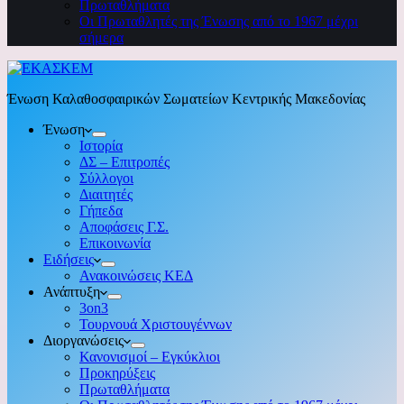
Πρωταθλήματα
Οι Πρωταθλητές της Ένωσης από το 1967 μέχρι
σήμερα
Ένωση Καλαθοσφαιρικών Σωματείων Κεντρικής Μακεδονίας
Ένωση
Ιστορία
ΔΣ – Επιτροπές
Σύλλογοι
Διαιτητές
Γήπεδα
Αποφάσεις Γ.Σ.
Επικοινωνία
Ειδήσεις
Ανακοινώσεις ΚΕΔ
Ανάπτυξη
3on3
Τουρνουά Χριστουγέννων
Διοργανώσεις
Κανονισμοί – Εγκύκλιοι
Προκηρύξεις
Πρωταθλήματα