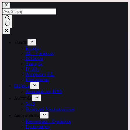
Ένωση
Ιστορία
ΔΣ – Επιτροπές
Σύλλογοι
Διαιτητές
Γήπεδα
Αποφάσεις Γ.Σ.
Επικοινωνία
Ειδήσεις
Ανακοινώσεις ΚΕΔ
Ανάπτυξη
3on3
Τουρνουά Χριστουγέννων
Διοργανώσεις
Κανονισμοί – Εγκύκλιοι
Προκηρύξεις