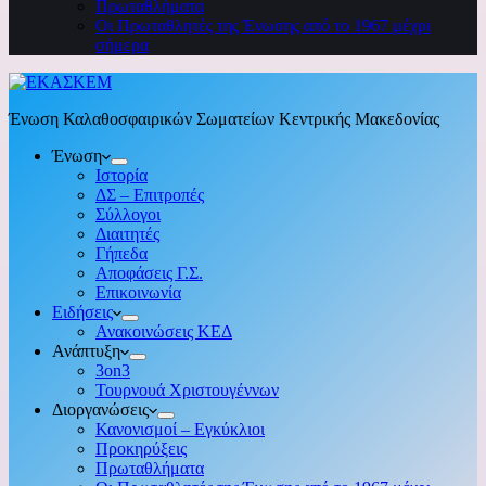
Πρωταθλήματα
Οι Πρωταθλητές της Ένωσης από το 1967 μέχρι
σήμερα
Ένωση Καλαθοσφαιρικών Σωματείων Κεντρικής Μακεδονίας
Ένωση
Ιστορία
ΔΣ – Επιτροπές
Σύλλογοι
Διαιτητές
Γήπεδα
Αποφάσεις Γ.Σ.
Επικοινωνία
Ειδήσεις
Ανακοινώσεις ΚΕΔ
Ανάπτυξη
3on3
Τουρνουά Χριστουγέννων
Διοργανώσεις
Κανονισμοί – Εγκύκλιοι
Προκηρύξεις
Πρωταθλήματα