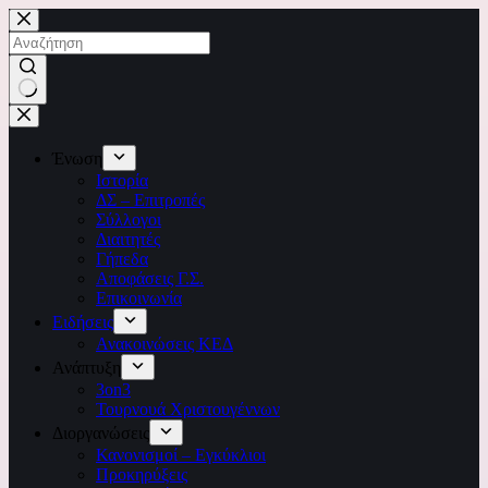
Μετάβαση
στο
περιεχόμενο
No
results
Ένωση
Ιστορία
ΔΣ – Επιτροπές
Σύλλογοι
Διαιτητές
Γήπεδα
Αποφάσεις Γ.Σ.
Επικοινωνία
Ειδήσεις
Ανακοινώσεις ΚΕΔ
Ανάπτυξη
3on3
Τουρνουά Χριστουγέννων
Διοργανώσεις
Κανονισμοί – Εγκύκλιοι
Προκηρύξεις