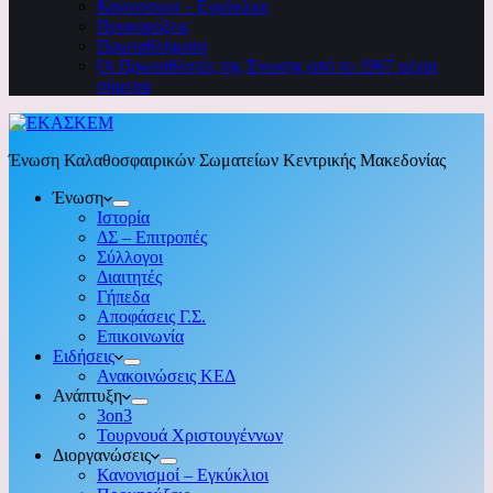
Κανονισμοί – Εγκύκλιοι
Προκηρύξεις
Πρωταθλήματα
Οι Πρωταθλητές της Ένωσης από το 1967 μέχρι
σήμερα
Ένωση Καλαθοσφαιρικών Σωματείων Κεντρικής Μακεδονίας
Ένωση
Ιστορία
ΔΣ – Επιτροπές
Σύλλογοι
Διαιτητές
Γήπεδα
Αποφάσεις Γ.Σ.
Επικοινωνία
Ειδήσεις
Ανακοινώσεις ΚΕΔ
Ανάπτυξη
3on3
Τουρνουά Χριστουγέννων
Διοργανώσεις
Κανονισμοί – Εγκύκλιοι