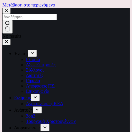
Μετάβαση στο περιεχόμενο
No results
Ένωση
Ιστορία
ΔΣ – Επιτροπές
Σύλλογοι
Διαιτητές
Γήπεδα
Αποφάσεις Γ.Σ.
Επικοινωνία
Ειδήσεις
Ανακοινώσεις ΚΕΔ
Ανάπτυξη
3on3
Τουρνουά Χριστουγέννων
Διοργανώσεις