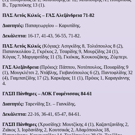
Β., Τρμπούκης 13 (1).
ΠΑΣ Αετός Κιλκίς – ΓΑΣ Αλεξάνδρεια 71-82
Διαιτητές:
Παπαγεωργίου – Καρυπίδης.
Δεκάλεπτα:
16-17, 41-43, 56-55, 71-82.
ΠΑΣ Αετός Κιλκίς
(Κόγιας): Ασιγκίδης 8, Τολιόπουλος 8 (2),
Παπανικολάου 2, Γκρέκος 2, Τσαρίδης 9, Μουρζίδης 24 (1),
Κόγιας 7, Μαργαριτίδης 11 (3), Γκιόκας, Κουκουζάκης, Ζύμπερι.
ΓΑΣ Αλεξάνδρεια
(Πρόιος): Πάππου, Νοτόπουλος, Πουαρίδης 9
(1), Μουγκλέτσι 2, Ντάβλης, Γιοβανόπουλος 6 (2), Παντοφλίδης 32
(4), Γιαμπατζίδης 17 (2), Καρκάρας 11 (1), Πρόιος 1, Καραγιάννης
4.
ΓΑΣΠ Πάνθηρες – ΑΟΚ Γουμένισσας 84-61
Διαιτητές:
Ταρενίδης Στ. – Γιανκίδης.
Δεκάλεπτα:
22-16, 36-41, 65-47, 84-61.
ΓΑΣΠ Πάνθηρες
(Χρυσίδης): Μουτζίκης 4 (1), Καζαντζανίδης 2,
Ζιάκος 3, Ιορδανίδης 2, Κουτσικάς 2, Αδαμόπουλος 18,