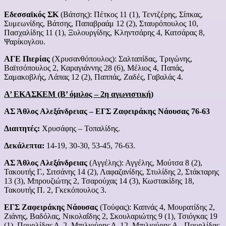
Εδεσσαϊκός ΣΚ
(Βάτσης): Πέτκος 11 (1), Τεντζέρης, Σίπκας,
Συμεωνίδης, Βάτσης, Παπαβραάμ 12 (2), Σταυρόπουλος 10,
Πασχαλίδης 11 (1), Ξυλουργίδης, Κληντσάρης 4, Κατσάρας 8,
Ψαρίκογλου.
ΑΓΕ Πιερίας
(Χρυσανθόπουλος): Σαλταπίδας, Τριγώνης,
Βαϊτσόπουλος 2, Καραγιάννης 28 (6), Μέλιος 4, Παπάς,
Σαμακοβλής, Λάπας 12 (2), Παππάς, Ζαδές, Γαβαλάς 4.
Α’ ΕΚΑΣΚΕΜ (Β’ όμιλος – 2η αγωνιστική)
ΑΣ Άθλος Αλεξάνδρειας – ΕΓΣ Ζαφειράκης Νάουσας 76-63
Διαιτητές:
Χρυσάφης – Τοπαλίδης.
Δεκάλεπτα:
14-19, 30-30, 53-45, 76-63.
ΑΣ Άθλος Αλεξάνδρειας
(Αγγέλης): Αγγέλης, Μούτσα 8 (2),
Τακουτής Γ., Σιτσάνης 14 (2), Λαφαζανίδης, Στυλίδης 2, Στάκταρης
13 (3), Μπρουζιώτης 2, Τσαρούχας 14 (3), Κωστακίδης 18,
Τακουτής Π. 2, Γκεκόπουλος 3.
ΕΓΣ Ζαφειράκης Νάουσας
(Τούφας): Καπνάς 4, Μουρατίδης 2,
Ζιάνης, Βαδόλας, Νικολαΐδης 2, Σκουλαριώτης 9 (1), Τσιόγκας 19
(1), Πουρλίδας Δ. 2, Μπιλιούρης Δ. 12, Μπιλιούρης Α., Πουρλίδας