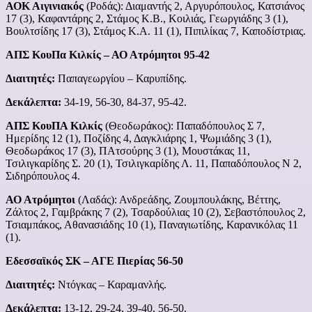
ΑΟΚ Αιγινιακός
(Ροδάς): Διαμαντής 2, Αργυρόπουλος, Κατσιάνος
17 (3), Καφαντάρης 2, Στάμος Κ.Β., Κοιλιάς, Γεωργιάδης 3 (1),
Βουλτσίδης 17 (3), Στάμος Κ.Α. 11 (1), Πιπιλίκας 7, Καποδίστριας.
ΑΠΣ ΚουΠα Κιλκίς – ΑΟ Ατρόμητοι 95-42
Διαιτητές:
Παπαγεωργίου – Καρυπίδης.
Δεκάλεπτα:
34-19, 56-30, 84-37, 95-42.
ΑΠΣ ΚουΠΑ Κιλκίς
(Θεοδωράκος): Παπαδόπουλος Σ 7,
Ημερίδης 12 (1), Ποζίδης 4, Δαγκλιάρης 1, Ψωμιάδης 3 (1),
Θεοδωράκος 17 (3), ΠΑτσούρης 3 (1), Μουστάκας 11,
Τσιλιγκαρίδης Σ. 20 (1), Τσιλιγκαρίδης Λ. 11, Παπαδόπουλος Ν 2,
Σιδηρόπουλος 4.
ΑΟ Ατρόμητοι
(Λαδάς): Ανδρεάδης, Ζουμπουλάκης, Βέττης,
Ζάλτος 2, Γαμβράκης 7 (2), Τσαρδούλιας 10 (2), Σεβαστόπουλος 2,
Τσιαμπάκος, Αθανασιάδης 10 (1), Παναγιωτίδης, Καρανικόλας 11
(1).
Εδεσσαϊκός ΣΚ – ΑΓΕ Πιερίας 56-50
Διαιτητές:
Ντόγκας – Καραμανλής.
Δεκάλεπτα:
13-12, 29-24, 39-40, 56-50.