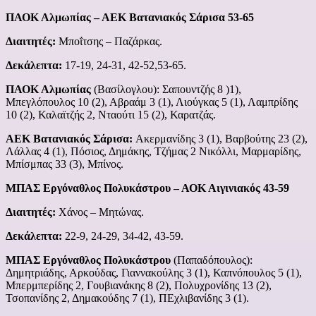
ΠΑΟΚ Αλμωπίας – ΑΕΚ Βατανιακός Σάρισα 53-65
Διαιτητές:
Μποΐτσης – Παζάρκας.
Δεκάλεπτα:
17-19, 24-31, 42-52,53-65.
ΠΑΟΚ Αλμωπίας
(Βασίλογλου): Σαπουντζής 8 )1),
Μπεγλόπουλος 10 (2), Αβραάμ 3 (1), Λιούγκας 5 (1), Λαμπρίδης
10 (2), Καλαϊτζής 2, Νταούτι 15 (2), Καρατζάς.
ΑΕΚ Βατανιακός Σάρισα:
Ακερμανίδης 3 (1), Βαρβούτης 23 (2),
Λάλλας 4 (1), Πόσιος, Δημάκης, Τζήμας 2 Νικόλλι, Μαρμαρίδης,
Μπίσμπας 33 (3), Μπίνος.
ΜΠΑΣ Εργόναθλος Πολυκάστρου – ΑΟΚ Αιγινιακός 43-59
Διαιτητές:
Χάνος – Μητώνας.
Δεκάλεπτα:
22-9, 24-29, 34-42, 43-59.
ΜΠΑΣ Εργόναθλος Πολυκάστρου
(Παπαδόπουλος):
Δημητριάδης, Αρκούδας, Γιαννακούλης 3 (1), Καπνόπουλος 5 (1),
Μπερμπερίδης 2, Γουβιανάκης 8 (2), Πολυχρονίδης 13 (2),
Τσοπανίδης 2, Δημακούδης 7 (1), ΠΕχλιβανίδης 3 (1).