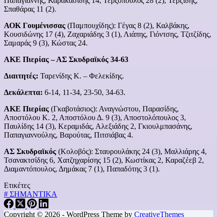
Παπαγιάννης, Καρακασίδης 14, Τερζόπουλος 28 (2), Τερζίδης,
Σπαθάρας 11 (2).
ΑΟΚ Γουμένισσας
(Παμπουχίδης): Γέγας 8 (2), Καλβάκης,
Κουσιδώνης 17 (4), Ζαχαριάδης 3 (1), Λιάπης, Γιόντσης, Τζιτζίδης,
Σαμαράς 9 (3), Κώστας 24.
ΑΚΕ Πιερίας – ΑΣ Σκυδραϊκός 34-63
Διαιτητές:
Ταρενίδης Κ. – Φελεκίδης.
Δεκάλεπτα:
6-14, 11-34, 23-50, 34-63.
ΑΚΕ Πιερίας
(Γκαβοτάσιος): Αναγνώστου, Παρασίδης,
Αποστόλου Κ. 2, Αποστόλου Δ. 9 (3), Αποστολόπουλος 3,
Παυλίδης 14 (3), Κεραμιδάς, Αλεξιάδης 2, Γκιουλμπασάνης,
Παπαγιαννούλης, Βαρούτας, Πιτσιάβας 4.
ΑΣ Σκυδραϊκός
(Κολοβός): Σταυρουλάκης 24 (3), Μαλλιάρης 4,
Τσανακτσίδης 6, Χατζηχαρίσης 15 (2), Κωστίκας 2, Καραζέεβ 2,
Διαμαντόπουλος, Δημάκας 7 (1), Παπαδότης 3 (1).
Ετικέτες
#
ΣΗΜΑΝΤΙΚΑ
Copyright © 2026 - WordPress Theme by
CreativeThemes