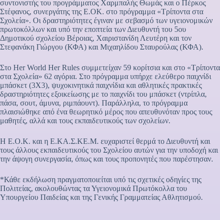
συντονιστής του προγράμματος Χαρμπαλής Θωμάς και ο Πέρκος
Στέφανος, συνεργάτης της Ε.ΟΚ. στο πρόγραμμα «Τρίποντα στα
Σχολεία». Οι δραστηριότητες έγιναν με σεβασμό των υγειονομικών
πρωτοκόλλων και υπό την εποπτεία των Διευθυντή του 5ου
Δημοτικού σχολείου Βέροιας, Χαιριστανίδη Λευτέρη και τον
Στεφανάκη Γιώργου (ΚΦΑ) και Μιχαηλίδου Σταυρούλας (ΚΦΑ).
Στο Her World Her Rules συμμετείχαν 59 κορίτσια και στο «Τρίποντα
στα Σχολεία» 62 αγόρια. Στο πρόγραμμα υπήρχε ελεύθερο παιχνίδι
μπάσκετ (3Χ3), ψυχοκινητικά παιχνίδια και αθλητικές πρακτικές
δραστηριότητες εξοικείωσης με το παιχνίδι του μπάσκετ (ντρίπλα,
πάσα, σουτ, άμυνα, ριμπάουντ). Παράλληλα, το πρόγραμμα
πλαισιώθηκε από ένα θεωρητικό μέρος που απευθυνόταν προς τους
μαθητές, αλλά και τους εκπαιδευτικούς των σχολείων.
Η Ε.Ο.Κ. και η Ε.ΚΑ.Σ.ΚΕ.Μ. ευχαριστεί θερμά το Διευθυντή και
τους άλλους εκπαιδευτικούς του Σχολείου αυτών για την υποδοχή και
την άψογη συνεργασία, όπως και τους προπονητές που παρέστησαν.
*Κάθε εκδήλωση πραγματοποιείται υπό τις σχετικές οδηγίες της
Πολιτείας, ακολουθώντας τα Υγειονομικά Πρωτόκολλα του
Υπουργείου Παιδείας και της Γενικής Γραμματείας Αθλητισμού.