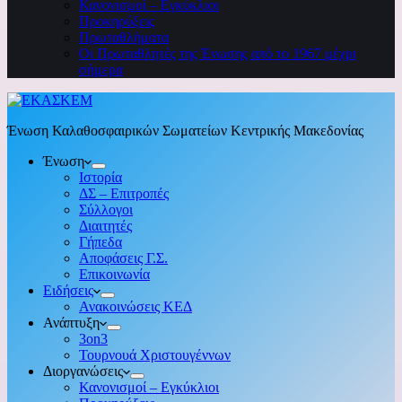
Κανονισμοί – Εγκύκλιοι
Προκηρύξεις
Πρωταθλήματα
Οι Πρωταθλητές της Ένωσης από το 1967 μέχρι
σήμερα
Ένωση Καλαθοσφαιρικών Σωματείων Κεντρικής Μακεδονίας
Ένωση
Ιστορία
ΔΣ – Επιτροπές
Σύλλογοι
Διαιτητές
Γήπεδα
Αποφάσεις Γ.Σ.
Επικοινωνία
Ειδήσεις
Ανακοινώσεις ΚΕΔ
Ανάπτυξη
3on3
Τουρνουά Χριστουγέννων
Διοργανώσεις
Κανονισμοί – Εγκύκλιοι