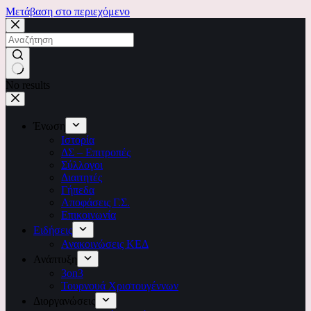
Μετάβαση στο περιεχόμενο
No results
Ένωση
Ιστορία
ΔΣ – Επιτροπές
Σύλλογοι
Διαιτητές
Γήπεδα
Αποφάσεις Γ.Σ.
Επικοινωνία
Ειδήσεις
Ανακοινώσεις ΚΕΔ
Ανάπτυξη
3on3
Τουρνουά Χριστουγέννων
Διοργανώσεις