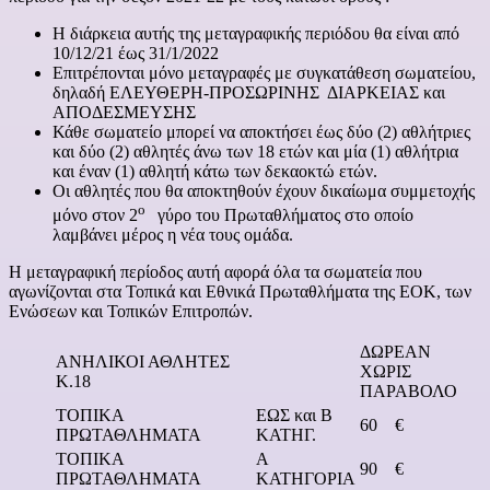
Η διάρκεια αυτής της μεταγραφικής περιόδου θα είναι από
10/12/21 έως 31/1/2022
Επιτρέπονται μόνο μεταγραφές με συγκατάθεση σωματείου,
δηλαδή ΕΛΕΥΘΕΡΗ-ΠΡΟΣΩΡΙΝΗΣ ΔΙΑΡΚΕΙΑΣ και
ΑΠΟΔΕΣΜΕΥΣΗΣ
Κάθε σωματείο μπορεί να αποκτήσει έως δύο (2) αθλήτριες
και δύο (2) αθλητές άνω των 18 ετών και μία (1) αθλήτρια
και έναν (1) αθλητή κάτω των δεκαοκτώ ετών.
Οι αθλητές που θα αποκτηθούν έχουν δικαίωμα συμμετοχής
ο
μόνο στον 2
γύρο του Πρωταθλήματος στο οποίο
λαμβάνει μέρος η νέα τους ομάδα.
Η μεταγραφική περίοδος αυτή αφορά όλα τα σωματεία που
αγωνίζονται στα Τοπικά και Εθνικά Πρωταθλήματα της ΕΟΚ, των
Ενώσεων και Τοπικών Επιτροπών.
ΔΩΡΕΑΝ
ΑΝΗΛΙΚΟΙ ΑΘΛΗΤΕΣ
ΧΩΡΙΣ
Κ.18
ΠΑΡΑΒΟΛΟ
ΤΟΠΙΚΑ
ΕΩΣ και Β
60 €
ΠΡΩΤΑΘΛΗΜΑΤΑ
ΚΑΤΗΓ.
ΤΟΠΙΚΑ
Α
90 €
ΠΡΩΤΑΘΛΗΜΑΤΑ
ΚΑΤΗΓΟΡΙΑ