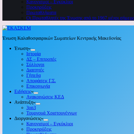
Κανονισμοί – Εγκύκλιοι
Προκηρύξεις
Πρωταθλήματα
Οι Πρωταθλητές της Ένωσης από το 1967 μέχρι σήμερ
Ένωση Καλαθοσφαιρικών Σωματείων Κεντρικής Μακεδονίας
Ένωση
Ιστορία
ΔΣ – Επιτροπές
Σύλλογοι
Διαιτητές
Γήπεδα
Αποφάσεις Γ.Σ.
Επικοινωνία
Ειδήσεις
Ανακοινώσεις ΚΕΔ
Ανάπτυξη
3on3
Τουρνουά Χριστουγέννων
Διοργανώσεις
Κανονισμοί – Εγκύκλιοι
Προκηρύξεις