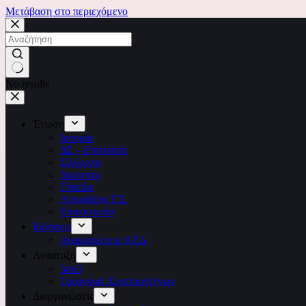
Μετάβαση στο περιεχόμενο
No results
Ένωση
Ιστορία
ΔΣ – Επιτροπές
Σύλλογοι
Διαιτητές
Γήπεδα
Αποφάσεις Γ.Σ.
Επικοινωνία
Ειδήσεις
Ανακοινώσεις ΚΕΔ
Ανάπτυξη
3on3
Τουρνουά Χριστουγέννων
Διοργανώσεις