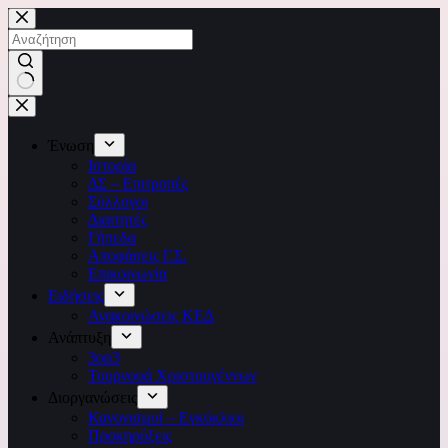
Ένωση
Ιστορία
ΔΣ – Επιτροπές
Σύλλογοι
Διαιτητές
Γήπεδα
Αποφάσεις Γ.Σ.
Επικοινωνία
Ειδήσεις
Ανακοινώσεις ΚΕΔ
Ανάπτυξη
3on3
Τουρνουά Χριστουγέννων
Διοργανώσεις
Κανονισμοί – Εγκύκλιοι
Προκηρύξεις