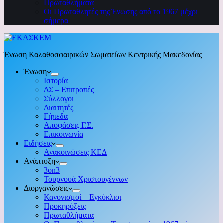
Πρωταθλήματα
Οι Πρωταθλητές της Ένωσης από το 1967 μέχρι
σήμερα
Ένωση Καλαθοσφαιρικών Σωματείων Κεντρικής Μακεδονίας
Ένωση
Ιστορία
ΔΣ – Επιτροπές
Σύλλογοι
Διαιτητές
Γήπεδα
Αποφάσεις Γ.Σ.
Επικοινωνία
Ειδήσεις
Ανακοινώσεις ΚΕΔ
Ανάπτυξη
3on3
Τουρνουά Χριστουγέννων
Διοργανώσεις
Κανονισμοί – Εγκύκλιοι
Προκηρύξεις
Πρωταθλήματα