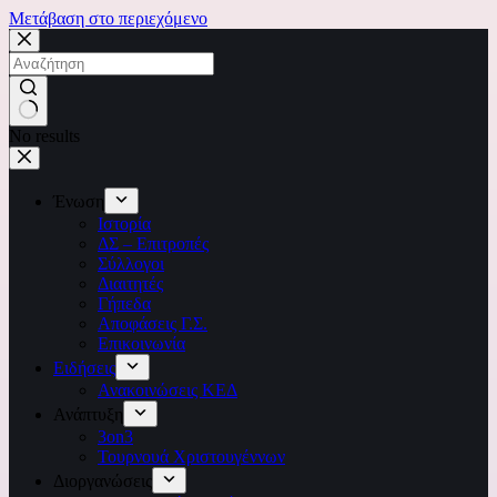
Μετάβαση στο περιεχόμενο
No results
Ένωση
Ιστορία
ΔΣ – Επιτροπές
Σύλλογοι
Διαιτητές
Γήπεδα
Αποφάσεις Γ.Σ.
Επικοινωνία
Ειδήσεις
Ανακοινώσεις ΚΕΔ
Ανάπτυξη
3on3
Τουρνουά Χριστουγέννων
Διοργανώσεις