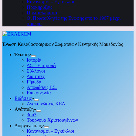
Κανονισμοί – Εγκύκλιοι
Προκηρύξεις
Πρωταθλήματα
Οι Πρωταθλητές της Ένωσης από το 1967 μέχρι
σήμερα
Ένωση Καλαθοσφαιρικών Σωματείων Κεντρικής Μακεδονίας
Ένωση
Ιστορία
ΔΣ – Επιτροπές
Σύλλογοι
Διαιτητές
Γήπεδα
Αποφάσεις Γ.Σ.
Επικοινωνία
Ειδήσεις
Ανακοινώσεις ΚΕΔ
Ανάπτυξη
3on3
Τουρνουά Χριστουγέννων
Διοργανώσεις
Κανονισμοί – Εγκύκλιοι