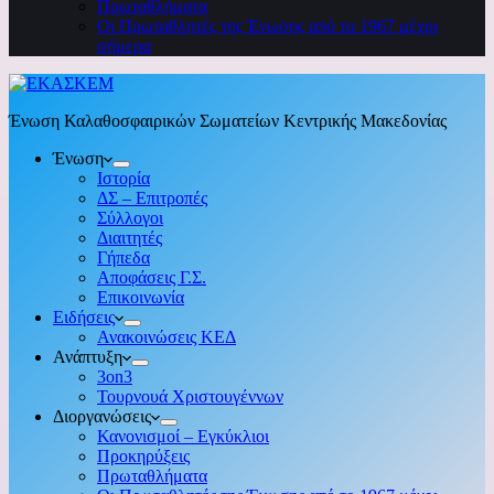
Πρωταθλήματα
Οι Πρωταθλητές της Ένωσης από το 1967 μέχρι
σήμερα
Ένωση Καλαθοσφαιρικών Σωματείων Κεντρικής Μακεδονίας
Ένωση
Ιστορία
ΔΣ – Επιτροπές
Σύλλογοι
Διαιτητές
Γήπεδα
Αποφάσεις Γ.Σ.
Επικοινωνία
Ειδήσεις
Ανακοινώσεις ΚΕΔ
Ανάπτυξη
3on3
Τουρνουά Χριστουγέννων
Διοργανώσεις
Κανονισμοί – Εγκύκλιοι
Προκηρύξεις
Πρωταθλήματα