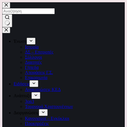
Μετάβαση
στο
περιεχόμενο
No
results
Ένωση
Ιστορία
ΔΣ – Επιτροπές
Σύλλογοι
Διαιτητές
Γήπεδα
Αποφάσεις Γ.Σ.
Επικοινωνία
Ειδήσεις
Ανακοινώσεις ΚΕΔ
Ανάπτυξη
3on3
Τουρνουά Χριστουγέννων
Διοργανώσεις
Κανονισμοί – Εγκύκλιοι
Προκηρύξεις