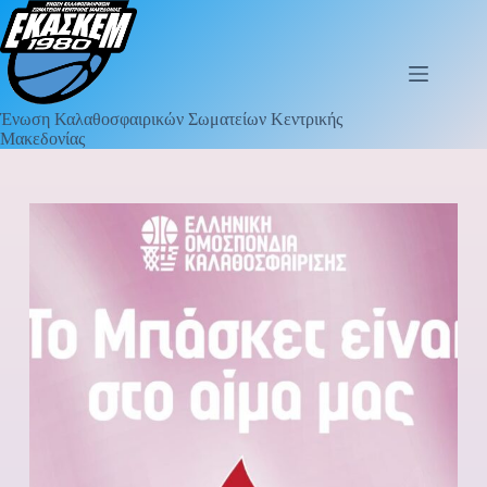
Ένωση Καλαθοσφαιρικών Σωματείων Κεντρικής
Μακεδονίας