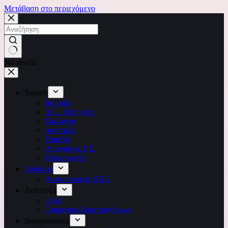
Μετάβαση στο περιεχόμενο
No results
Ένωση
Ιστορία
ΔΣ – Επιτροπές
Σύλλογοι
Διαιτητές
Γήπεδα
Αποφάσεις Γ.Σ.
Επικοινωνία
Ειδήσεις
Ανακοινώσεις ΚΕΔ
Ανάπτυξη
3on3
Τουρνουά Χριστουγέννων
Διοργανώσεις