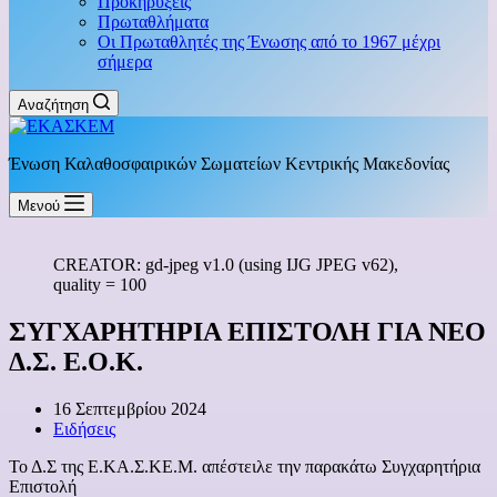
Προκηρύξεις
Πρωταθλήματα
Οι Πρωταθλητές της Ένωσης από το 1967 μέχρι
σήμερα
Αναζήτηση
Ένωση Καλαθοσφαιρικών Σωματείων Κεντρικής Μακεδονίας
Μενού
CREATOR: gd-jpeg v1.0 (using IJG JPEG v62),
quality = 100
ΣΥΓΧΑΡΗΤΗΡΙΑ ΕΠΙΣΤΟΛΗ ΓΙΑ ΝΕΟ
Δ.Σ. Ε.Ο.Κ.
16 Σεπτεμβρίου 2024
Ειδήσεις
Το Δ.Σ της Ε.ΚΑ.Σ.ΚΕ.Μ. απέστειλε την παρακάτω Συγχαρητήρια
Επιστολή