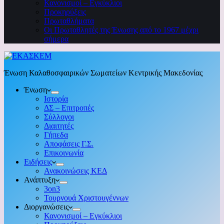
Κανονισμοί – Εγκύκλιοι
Προκηρύξεις
Πρωταθλήματα
Οι Πρωταθλητές της Ένωσης από το 1967 μέχρι
σήμερα
Ένωση Καλαθοσφαιρικών Σωματείων Κεντρικής Μακεδονίας
Ένωση
Ιστορία
ΔΣ – Επιτροπές
Σύλλογοι
Διαιτητές
Γήπεδα
Αποφάσεις Γ.Σ.
Επικοινωνία
Ειδήσεις
Ανακοινώσεις ΚΕΔ
Ανάπτυξη
3on3
Τουρνουά Χριστουγέννων
Διοργανώσεις
Κανονισμοί – Εγκύκλιοι