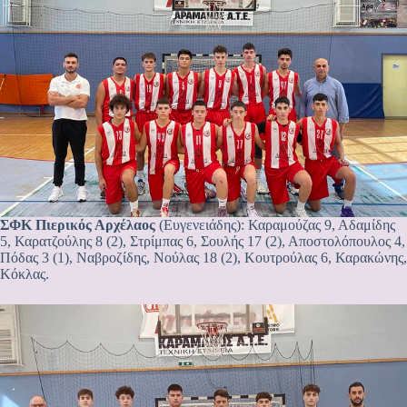
ΣΦΚ Πιερικός Αρχέλαος
(Ευγενειάδης): Καραμούζας 9, Αδαμίδης
5, Καρατζούλης 8 (2), Στρίμπας 6, Σουλής 17 (2), Αποστολόπουλος 4,
Πόδας 3 (1), Ναβροζίδης, Νούλας 18 (2), Κουτρούλας 6, Καρακώνης,
Κόκλας.