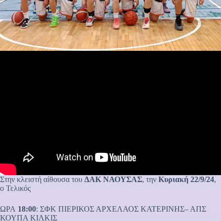
Στην κλειστή αίθουσα του
ΔΑΚ ΝΑΟΥΣΑΣ
, την
Κυριακή 22/9/24
,
ο Τελικός
ΩΡΑ
18:00
: ΣΦΚ ΠΙΕΡΙΚΟΣ ΑΡΧΕΛΑΟΣ ΚΑΤΕΡΙΝΗΣ– ΑΠΣ
ΚΟΥΠΑ ΚΙΛΚΙΣ