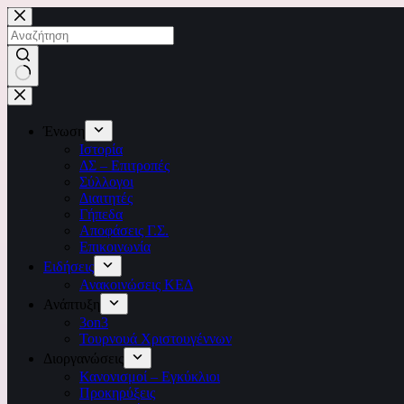
Ένωση
Ιστορία
ΔΣ – Επιτροπές
Σύλλογοι
Διαιτητές
Γήπεδα
Αποφάσεις Γ.Σ.
Επικοινωνία
Ειδήσεις
Ανακοινώσεις ΚΕΔ
Ανάπτυξη
3on3
Τουρνουά Χριστουγέννων
Διοργανώσεις
Κανονισμοί – Εγκύκλιοι
Προκηρύξεις