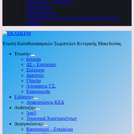
Κανονισμοί – Εγκύκλιοι
Προκηρύξεις
Πρωταθλήματα
Οι Πρωταθλητές της Ένωσης από το 1967 μέχρι
σήμερα
Ένωση Καλαθοσφαιρικών Σωματείων Κεντρικής Μακεδονίας
Ένωση
Ιστορία
ΔΣ – Επιτροπές
Σύλλογοι
Διαιτητές
Γήπεδα
Αποφάσεις Γ.Σ.
Επικοινωνία
Ειδήσεις
Ανακοινώσεις ΚΕΔ
Ανάπτυξη
3on3
Τουρνουά Χριστουγέννων
Διοργανώσεις
Κανονισμοί – Εγκύκλιοι