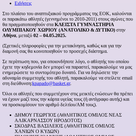
Ειδήσεις
Στο πλαίσιο του αναπτυξιακού προγράμματος της ΕΟΚ, καλούνται
οι παρακάτω αθλητές (γεννημένοι το 2010-2011) στους αγώνες που
θα πραγματοποιηθούν στα
ΚΛΕΙΣΤΑ ΓΥΜΝΑΣΤΗΡΙΑ
ΟΛΥΜΠΙΑΚΟΥ ΧΩΡΙΟΥ (ΑΝΑΤΟΛΙΚΟ & ΔΥΤΙΚΟ)
στην
Αθήνα
, μεταξύ
02 – 04.05.2025.
(Σχετικές πληροφορίες για την μετακίνηση, καθώς και για την
διαμονή σας θα κοινοποιηθούν το προσεχές διάστημα.
Σε περίπτωση που, για οποιονδήποτε λόγο, ο αθλητής του οποίου
έχετε την κηδεμονία δεν μπορεί να παραστεί, παρακαλούμε να μας
ενημερώσετε το συντομότερο δυνατό. Για να δηλώσετε την
αδυναμία συμμετοχής του αθλητή, παρακαλούμε να στείλετε email
στη διεύθυνση:
kpapado@basket.gr
.
Όλοι οι αθλητές που συμμετέχουν στις μεικτές ενώσεων θα πρέπει
να έχουν μαζί τους την κάρτα υγείας τους (ή αντίγραφο αυτής) και
να προσκομίσουν τον αριθμό δελτίου/ΑΜ τους).
ΔΗΜΟΥ ΓΕΩΡΓΙΟΣ (ΑΘΛΗΤΙΚΟΣ ΟΜΙΛΟΣ ΝΕΑΣ
ΑΛΙΚΑΡΝΑΣΣΟΥ ΗΡΟΔΟΤΟΣ)
ΣΚΟΔΡΑΣ ΒΑΣΙΛΕΙΟΣ (ΑΘΛΗΤΙΚΟΣ ΟΜΙΛΟΣ
ΧΑΝΙΩΝ Ο ΚΥΔΩΝ)