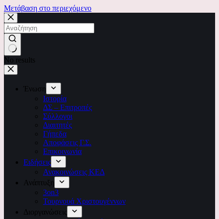
Μετάβαση στο περιεχόμενο
No results
Ένωση
Ιστορία
ΔΣ – Επιτροπές
Σύλλογοι
Διαιτητές
Γήπεδα
Αποφάσεις Γ.Σ.
Επικοινωνία
Ειδήσεις
Ανακοινώσεις ΚΕΔ
Ανάπτυξη
3on3
Τουρνουά Χριστουγέννων
Διοργανώσεις