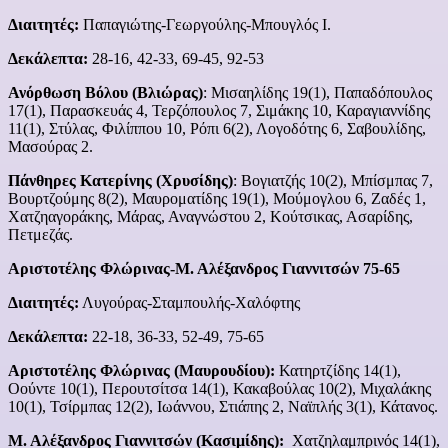
Διαιτητές:
Παπαγιώτης-Γεωργούλης-Μπουγλός Ι.
Δεκάλεπτα:
28-16, 42-33, 69-45, 92-53
Ανόρθωση Βόλου (Βλιώρας)
: Μισαηλίδης 19(1), Παπαδόπουλος
17(1), Παρασκευάς 4, Τερζόπουλος 7, Σιμάκης 10, Καραγιαννίδης
11(1), Στύλας, Φιλίππου 10, Ρόπι 6(2), Λογοδότης 6, Σαβουλίδης,
Μασούρας 2.
Πάνθηρες Κατερίνης (Χρυσίδης)
: Βογιατζής 10(2), Μπίσμπας 7,
Βουρτζούμης 8(2), Μαυροματίδης 19(1), Μούμογλου 6, Ζαδές 1,
Χατζηαγοράκης, Μάρας, Αναγνώστου 2, Κούτσικας, Ασαρίδης,
Πετμεζάς.
Αριστοτέλης Φλώρινας-Μ. Αλέξανδρος Γιαννιτσών 75-65
Διαιτητές:
Λυγούρας-Σταμπουλής-Χαλόφτης
Δεκάλεπτα:
22-18, 36-33, 52-49, 75-65
Αριστοτέλης Φλώρινας (Μαυρουδίου):
Κατηρτζίδης 14(1),
Οούντε 10(1), Περουτσίτσα 14(1), Κακαβούλας 10(2), Μιχαλάκης
10(1), Τσίρμπας 12(2), Ιωάννου, Στιάπης 2, Ναϊπλής 3(1), Κάτανος.
Μ. Αλέξανδρος Γιαννιτσών (Κασιμίδης):
Χατζηλαμπρινός 14(1),