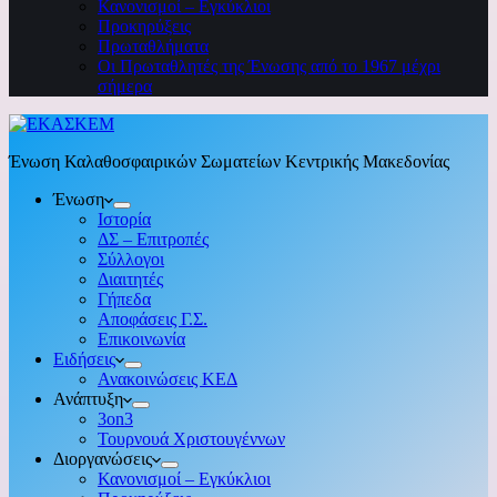
Κανονισμοί – Εγκύκλιοι
Προκηρύξεις
Πρωταθλήματα
Οι Πρωταθλητές της Ένωσης από το 1967 μέχρι
σήμερα
Ένωση Καλαθοσφαιρικών Σωματείων Κεντρικής Μακεδονίας
Ένωση
Ιστορία
ΔΣ – Επιτροπές
Σύλλογοι
Διαιτητές
Γήπεδα
Αποφάσεις Γ.Σ.
Επικοινωνία
Ειδήσεις
Ανακοινώσεις ΚΕΔ
Ανάπτυξη
3on3
Τουρνουά Χριστουγέννων
Διοργανώσεις
Κανονισμοί – Εγκύκλιοι