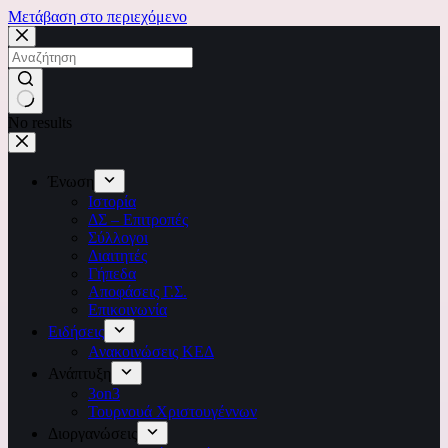
Μετάβαση στο περιεχόμενο
No results
Ένωση
Ιστορία
ΔΣ – Επιτροπές
Σύλλογοι
Διαιτητές
Γήπεδα
Αποφάσεις Γ.Σ.
Επικοινωνία
Ειδήσεις
Ανακοινώσεις ΚΕΔ
Ανάπτυξη
3on3
Τουρνουά Χριστουγέννων
Διοργανώσεις