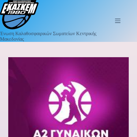
Ένωση Καλαθοσφαιρικών Σωματείων Κεντρικής
Μακεδονίας