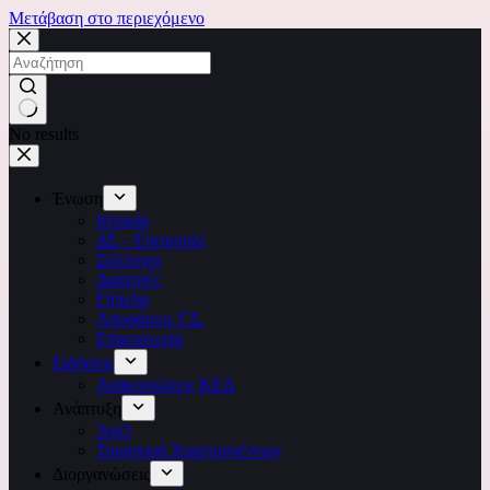
Μετάβαση στο περιεχόμενο
No results
Ένωση
Ιστορία
ΔΣ – Επιτροπές
Σύλλογοι
Διαιτητές
Γήπεδα
Αποφάσεις Γ.Σ.
Επικοινωνία
Ειδήσεις
Ανακοινώσεις ΚΕΔ
Ανάπτυξη
3on3
Τουρνουά Χριστουγέννων
Διοργανώσεις