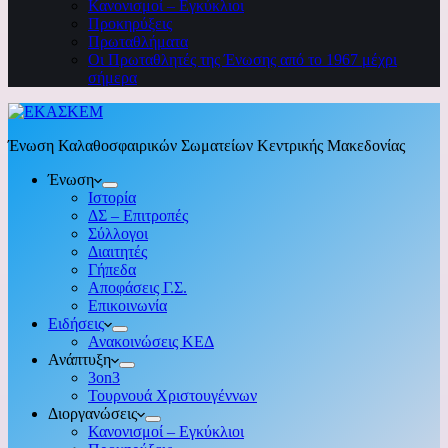
Κανονισμοί – Εγκύκλιοι
Προκηρύξεις
Πρωταθλήματα
Οι Πρωταθλητές της Ένωσης από το 1967 μέχρι
σήμερα
Ένωση Καλαθοσφαιρικών Σωματείων Κεντρικής Μακεδονίας
Ένωση
Ιστορία
ΔΣ – Επιτροπές
Σύλλογοι
Διαιτητές
Γήπεδα
Αποφάσεις Γ.Σ.
Επικοινωνία
Ειδήσεις
Ανακοινώσεις ΚΕΔ
Ανάπτυξη
3on3
Τουρνουά Χριστουγέννων
Διοργανώσεις
Κανονισμοί – Εγκύκλιοι