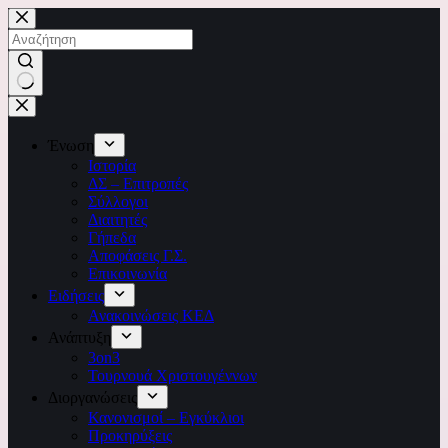
Μετάβαση
στο
περιεχόμενο
No
results
Ένωση
Ιστορία
ΔΣ – Επιτροπές
Σύλλογοι
Διαιτητές
Γήπεδα
Αποφάσεις Γ.Σ.
Επικοινωνία
Ειδήσεις
Ανακοινώσεις ΚΕΔ
Ανάπτυξη
3on3
Τουρνουά Χριστουγέννων
Διοργανώσεις
Κανονισμοί – Εγκύκλιοι
Προκηρύξεις