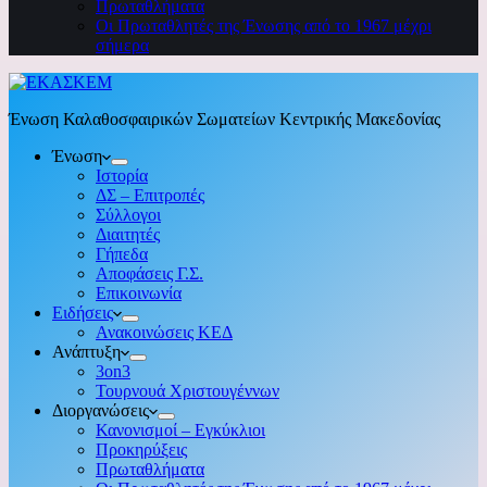
Πρωταθλήματα
Οι Πρωταθλητές της Ένωσης από το 1967 μέχρι
σήμερα
Ένωση Καλαθοσφαιρικών Σωματείων Κεντρικής Μακεδονίας
Ένωση
Ιστορία
ΔΣ – Επιτροπές
Σύλλογοι
Διαιτητές
Γήπεδα
Αποφάσεις Γ.Σ.
Επικοινωνία
Ειδήσεις
Ανακοινώσεις ΚΕΔ
Ανάπτυξη
3on3
Τουρνουά Χριστουγέννων
Διοργανώσεις
Κανονισμοί – Εγκύκλιοι
Προκηρύξεις
Πρωταθλήματα