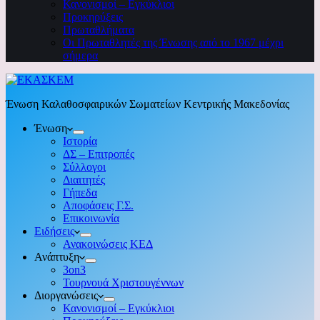
Κανονισμοί – Εγκύκλιοι
Προκηρύξεις
Πρωταθλήματα
Οι Πρωταθλητές της Ένωσης από το 1967 μέχρι
σήμερα
Ένωση Καλαθοσφαιρικών Σωματείων Κεντρικής Μακεδονίας
Ένωση
Ιστορία
ΔΣ – Επιτροπές
Σύλλογοι
Διαιτητές
Γήπεδα
Αποφάσεις Γ.Σ.
Επικοινωνία
Ειδήσεις
Ανακοινώσεις ΚΕΔ
Ανάπτυξη
3on3
Τουρνουά Χριστουγέννων
Διοργανώσεις
Κανονισμοί – Εγκύκλιοι