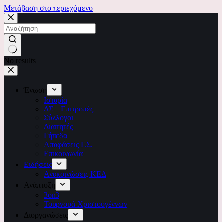
Μετάβαση στο περιεχόμενο
No results
Ένωση
Ιστορία
ΔΣ – Επιτροπές
Σύλλογοι
Διαιτητές
Γήπεδα
Αποφάσεις Γ.Σ.
Επικοινωνία
Ειδήσεις
Ανακοινώσεις ΚΕΔ
Ανάπτυξη
3on3
Τουρνουά Χριστουγέννων
Διοργανώσεις