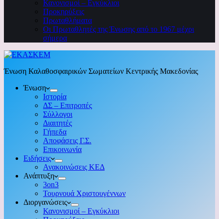
Κανονισμοί – Εγκύκλιοι
Προκηρύξεις
Πρωταθλήματα
Οι Πρωταθλητές της Ένωσης από το 1967 μέχρι
σήμερα
Ένωση Καλαθοσφαιρικών Σωματείων Κεντρικής Μακεδονίας
Ένωση
Ιστορία
ΔΣ – Επιτροπές
Σύλλογοι
Διαιτητές
Γήπεδα
Αποφάσεις Γ.Σ.
Επικοινωνία
Ειδήσεις
Ανακοινώσεις ΚΕΔ
Ανάπτυξη
3on3
Τουρνουά Χριστουγέννων
Διοργανώσεις
Κανονισμοί – Εγκύκλιοι