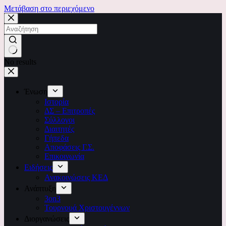
Μετάβαση στο περιεχόμενο
No results
Ένωση
Ιστορία
ΔΣ – Επιτροπές
Σύλλογοι
Διαιτητές
Γήπεδα
Αποφάσεις Γ.Σ.
Επικοινωνία
Ειδήσεις
Ανακοινώσεις ΚΕΔ
Ανάπτυξη
3on3
Τουρνουά Χριστουγέννων
Διοργανώσεις