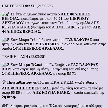
ΗΜΙΤΕΛΙΚΗ ΦΑΣΗ (21/03/26)
Σε έναν συγκλονιστικό αγώνα ο
ΑΠΣ ΦΙΛΙΠΠΟΣ
ΒΕΡΟΙΑΣ,
επικράτησε με σκορ
70-71
του
ΠΙΕΡΙΚΟΥ
ΑΡΧΕΛΑΟΥ
και αγωνίστηκε στον Τελικό με την ομάδα ΑΠΣ
ΚΟΥΠΑ ΚΙΛΚΙΣ (νικήτρια του Α ΗΜΙΤΕΛΙΚΟΥ) με τον
ΑΠΣ
ΦΙΛΙΠΠΟΣ ΒΕΡΟΙΑΣ.
Στον Μικρό Τελικό θα αγωνιστεί ο
ΓΑΣ ΒΑΦΥΡΑΣ
που
ηττήθηκε από την
ΚΟΥΠΑ ΚΙΛΚΙΣ
με σκορ 9
7-68
, απέναντι στην
ομάδα
ΣΦΚ ΠΙΕΡΙΚΟΣ ΑΡΧΕΛΑΟΣ
.
ΤΕΛΙΚΗ ΦΑΣΗ (22/03/26)
Στον
Μικρό Τελικό
του F4 Εφήβων ο
ΓΑΣ ΒΑΦΥΡΑΣ
ΔΙΟΥ
κατέκτησε την
3η θέση,
με την νίκη του επί της ομάδας
ΣΦΚ ΠΙΕΡΙΚΟΣ ΑΡΧΕΛΑΟΣ
με σκορ
83-71
🏆
Πρωταθλήτρια ομάδα
της Ε.ΚΑ.Σ.ΚΕ.Μ. αναδείχθηκε ο
ΑΠΣ ΦΙΛΙΠΠΟΣ ΒΕΡΟΙΑΣ
,, μετά την νίκη του στον τελικό με
σκορ
66-86
επί του
ΑΠΣ ΚΟΥΠΑ ΚΙΛΚΙΣ
η οποία κατέλαβε την
2η θέση.
🟠Πολυτιμότερος παίκτης του Τελικού ανακηρύχθηκε ο αθλητής