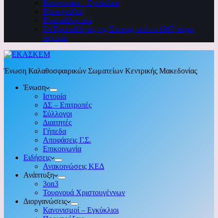
Κανονισμοί – Εγκύκλιοι
Προκηρύξεις
Πρωταθλήματα
Οι Πρωταθλητές της Ένωσης από το 1967 μέχρι
σήμερα
Ένωση Καλαθοσφαιρικών Σωματείων Κεντρικής Μακεδονίας
Ένωση
Ιστορία
ΔΣ – Επιτροπές
Σύλλογοι
Διαιτητές
Γήπεδα
Αποφάσεις Γ.Σ.
Επικοινωνία
Ειδήσεις
Ανακοινώσεις ΚΕΔ
Ανάπτυξη
3on3
Τουρνουά Χριστουγέννων
Διοργανώσεις
Κανονισμοί – Εγκύκλιοι