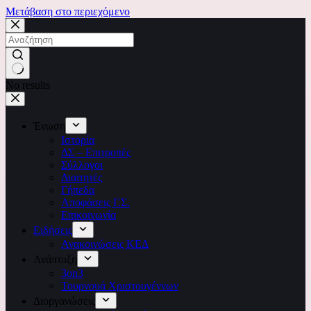
Μετάβαση στο περιεχόμενο
No results
Ένωση
Ιστορία
ΔΣ – Επιτροπές
Σύλλογοι
Διαιτητές
Γήπεδα
Αποφάσεις Γ.Σ.
Επικοινωνία
Ειδήσεις
Ανακοινώσεις ΚΕΔ
Ανάπτυξη
3on3
Τουρνουά Χριστουγέννων
Διοργανώσεις