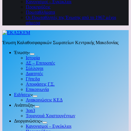
Κανονισμοί – Εγκύκλιοι
Προκηρύξεις
Πρωταθλήματα
Οι Πρωταθλητές της Ένωσης από το 1967 μέχρι
σήμερα
Ένωση Καλαθοσφαιρικών Σωματείων Κεντρικής Μακεδονίας
Ένωση
Ιστορία
ΔΣ – Επιτροπές
Σύλλογοι
Διαιτητές
Γήπεδα
Αποφάσεις Γ.Σ.
Επικοινωνία
Ειδήσεις
Ανακοινώσεις ΚΕΔ
Ανάπτυξη
3on3
Τουρνουά Χριστουγέννων
Διοργανώσεις
Κανονισμοί – Εγκύκλιοι