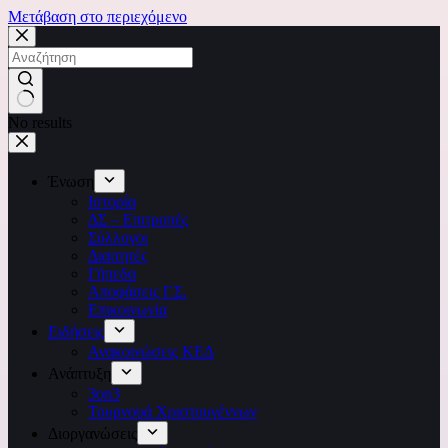
Μετάβαση στο περιεχόμενο
No results
Ένωση
Ιστορία
ΔΣ – Επιτροπές
Σύλλογοι
Διαιτητές
Γήπεδα
Αποφάσεις Γ.Σ.
Επικοινωνία
Ειδήσεις
Ανακοινώσεις ΚΕΔ
Ανάπτυξη
3on3
Τουρνουά Χριστουγέννων
Διοργανώσεις