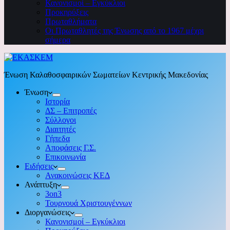
Κανονισμοί – Εγκύκλιοι
Προκηρύξεις
Πρωταθλήματα
Οι Πρωταθλητές της Ένωσης από το 1967 μέχρι
σήμερα
Ένωση Καλαθοσφαιρικών Σωματείων Κεντρικής Μακεδονίας
Ένωση
Ιστορία
ΔΣ – Επιτροπές
Σύλλογοι
Διαιτητές
Γήπεδα
Αποφάσεις Γ.Σ.
Επικοινωνία
Ειδήσεις
Ανακοινώσεις ΚΕΔ
Ανάπτυξη
3on3
Τουρνουά Χριστουγέννων
Διοργανώσεις
Κανονισμοί – Εγκύκλιοι