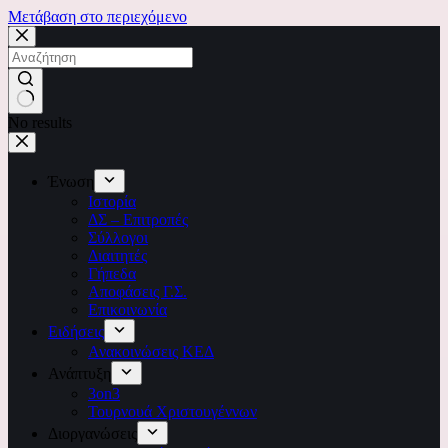
Μετάβαση στο περιεχόμενο
No results
Ένωση
Ιστορία
ΔΣ – Επιτροπές
Σύλλογοι
Διαιτητές
Γήπεδα
Αποφάσεις Γ.Σ.
Επικοινωνία
Ειδήσεις
Ανακοινώσεις ΚΕΔ
Ανάπτυξη
3on3
Τουρνουά Χριστουγέννων
Διοργανώσεις