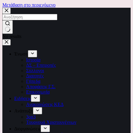
Μετάβαση στο περιεχόμενο
No results
Ένωση
Ιστορία
ΔΣ – Επιτροπές
Σύλλογοι
Διαιτητές
Γήπεδα
Αποφάσεις Γ.Σ.
Επικοινωνία
Ειδήσεις
Ανακοινώσεις ΚΕΔ
Ανάπτυξη
3on3
Τουρνουά Χριστουγέννων
Διοργανώσεις