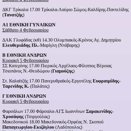
ΔΚΓ Τρίκαλα 17.00 Τρίκαλα-Λαύριο Σώμος-Καλδίρης-Παντελίδης
(
Τανατζής
)
Α1 ΕΘΝΙΚΗ ΓΥΝΑΙΚΩΝ
Σάββατο 4 Φεβρουαρίου
ΔΑΚ Γλυφάδας (κθ) 14.30 Ολυμπιακός-Κρόνος Αγ. Δημητρίου
Ελευθεριάδης Πλ.
-Μαρίγλη (Ντάβαρης)
Β ΕΘΝΙΚΗ ΑΝΔΡΩΝ
Κυριακή 5 Φεβρουαρίου
ΣΣ Κατερίνης 17.00 Πιερικός Αρχέλαος-Φίλιππος Βέροιας
Τσιοπάνος Ν.-Θεοδώρου (
Γιαμούζης
)
Στ. Καλαϊτζής 17.00 Πανερυθραϊκός-Εργοτέλης
Ευφραιμίδης-
Ταρενίδης Κ.
(Παλάτος)
Γ ΕΘΝΙΚΗ ΑΝΔΡΩΝ
Κυριακή 5 Φεβρουαρίου
Φαρσάλων 17.00 Φάρσαλα-ΑΓΣ Ιωαννίνων
Σαρακενίδης-
Χρυσάφης
(Τσιργούλας)
Μακεδονικού 18.00 Μακεδονικός-Ορφέας Ν. Σκοπού
Παπαγεωργίου-Εκιζόγλου
(Λαδόπουλος)