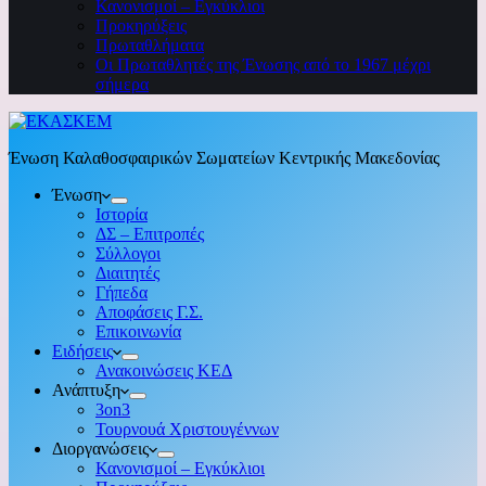
Κανονισμοί – Εγκύκλιοι
Προκηρύξεις
Πρωταθλήματα
Οι Πρωταθλητές της Ένωσης από το 1967 μέχρι
σήμερα
Ένωση Καλαθοσφαιρικών Σωματείων Κεντρικής Μακεδονίας
Ένωση
Ιστορία
ΔΣ – Επιτροπές
Σύλλογοι
Διαιτητές
Γήπεδα
Αποφάσεις Γ.Σ.
Επικοινωνία
Ειδήσεις
Ανακοινώσεις ΚΕΔ
Ανάπτυξη
3on3
Τουρνουά Χριστουγέννων
Διοργανώσεις
Κανονισμοί – Εγκύκλιοι