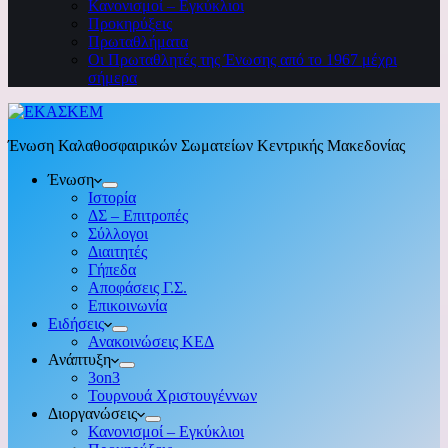
Κανονισμοί – Εγκύκλιοι
Προκηρύξεις
Πρωταθλήματα
Οι Πρωταθλητές της Ένωσης από το 1967 μέχρι
σήμερα
Ένωση Καλαθοσφαιρικών Σωματείων Κεντρικής Μακεδονίας
Ένωση
Ιστορία
ΔΣ – Επιτροπές
Σύλλογοι
Διαιτητές
Γήπεδα
Αποφάσεις Γ.Σ.
Επικοινωνία
Ειδήσεις
Ανακοινώσεις ΚΕΔ
Ανάπτυξη
3on3
Τουρνουά Χριστουγέννων
Διοργανώσεις
Κανονισμοί – Εγκύκλιοι