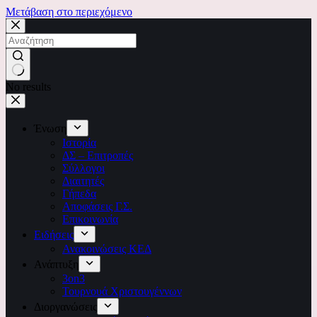
Μετάβαση στο περιεχόμενο
No results
Ένωση
Ιστορία
ΔΣ – Επιτροπές
Σύλλογοι
Διαιτητές
Γήπεδα
Αποφάσεις Γ.Σ.
Επικοινωνία
Ειδήσεις
Ανακοινώσεις ΚΕΔ
Ανάπτυξη
3on3
Τουρνουά Χριστουγέννων
Διοργανώσεις