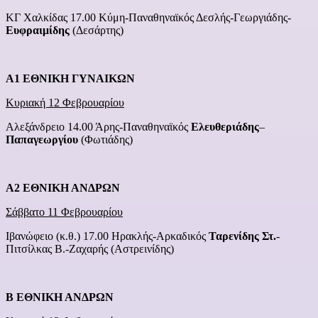
ΚΓ Χαλκίδας 17.00 Κύμη-Παναθηναϊκός Δεσλής-Γεωργιάδης-
Ευφραιμίδης
(Δεσάρτης)
A1
ΕΘΝΙΚΗ
ΓΥΝΑΙΚΩΝ
Κυριακή 12 Φεβρουαρίου
Αλεξάνδρειο 14.00 Άρης-Παναθηναϊκός
Ελευθεριάδης
–
Παπαγεωργίου
(Φωτιάδης)
A
2 ΕΘΝΙΚΗ ΑΝΔΡΩΝ
Σάββατο 1
1
Φεβρουαρίου
Ιβανώφειο (κ.θ.) 17.00 Ηρακλής-Αρκαδικός
Ταρενίδης Στ.
-
Πιτσίλκας Β.-Ζαχαρής (Αστρεινίδης)
Β ΕΘΝΙΚΗ ΑΝΔΡΩΝ