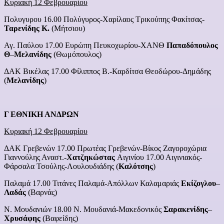
Κυριακή 12 Φεβρουαρίου
Πολυγυρου 16.00 Πολύγυρος-Χαρίλαος Τρικούπης Φακίτσας-
Ταρενίδης Κ.
(Μήτσιου)
Αγ. Παύλου 17.00 Ευρώπη Πευκοχωρίου-ΧΑΝΘ
Παπαδόπουλος
Θ
–
Μελανίδης
(Θωμόπουλος)
ΔΑΚ Βικέλας 17.00 Φίλιππος Β.-Καρδίτσα Θεοδώρου-Δημάδης
(
Μελανίδης
)
Γ ΕΘΝΙΚΗ ΑΝΔΡΩΝ
Κυριακή 12 Φεβρουαρίου
ΔΑΚ Γρεβενών 17.00 Πρωτέας Γρεβενών-Βίκος Ζαγοροχώρια
Γιαννούλης Αναστ.-
Χατζηκώστας
Αιγινίου 17.00 Αιγινιακός-
Φάρσαλα Τσούλης-Λουλουδιάδης (
Καλότσης
)
Παλαμά 17.00 Τιτάνες Παλαμά-Απόλλων Καλαμαριάς
Εκίζογλου
–
Λαδάς
(Βαρνάς)
Ν. Μουδανιών 18.00 Ν. Μουδανιά-Μακεδονικός
Σαρακενίδης
–
Χρυσάφης
(Βαφείδης)