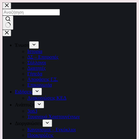
Μετάβαση
στο
περιεχόμενο
No
results
Ένωση
Ιστορία
ΔΣ – Επιτροπές
Σύλλογοι
Διαιτητές
Γήπεδα
Αποφάσεις Γ.Σ.
Επικοινωνία
Ειδήσεις
Ανακοινώσεις ΚΕΔ
Ανάπτυξη
3on3
Τουρνουά Χριστουγέννων
Διοργανώσεις
Κανονισμοί – Εγκύκλιοι
Προκηρύξεις