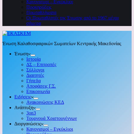
Κανονισμοί – Εγκύκλιοι
Προκηρύξεις
Πρωταθλήματα
Οι Πρωταθλητές της Ένωσης από το 1967 μέχρι
σήμερα
Ένωση Καλαθοσφαιρικών Σωματείων Κεντρικής Μακεδονίας
Ένωση
Ιστορία
ΔΣ – Επιτροπές
Σύλλογοι
Διαιτητές
Γήπεδα
Αποφάσεις Γ.Σ.
Επικοινωνία
Ειδήσεις
Ανακοινώσεις ΚΕΔ
Ανάπτυξη
3on3
Τουρνουά Χριστουγέννων
Διοργανώσεις
Κανονισμοί – Εγκύκλιοι