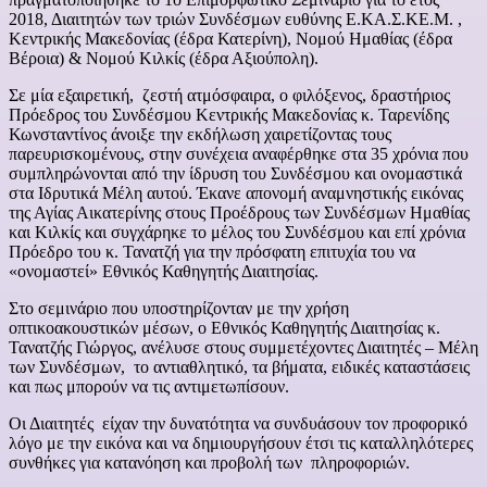
2018, Διαιτητών των τριών Συνδέσμων ευθύνης Ε.ΚΑ.Σ.ΚΕ.Μ. ,
Κεντρικής Μακεδονίας (έδρα Κατερίνη), Νομού Ημαθίας (έδρα
Βέροια) & Νομού Κιλκίς (έδρα Αξιούπολη).
Σε μία εξαιρετική, ζεστή ατμόσφαιρα, ο φιλόξενος, δραστήριος
Πρόεδρος του Συνδέσμου Κεντρικής Μακεδονίας κ. Ταρενίδης
Κωνσταντίνος άνοιξε την εκδήλωση χαιρετίζοντας τους
παρευρισκομένους, στην συνέχεια αναφέρθηκε στα 35 χρόνια που
συμπληρώνονται από την ίδρυση του Συνδέσμου και ονομαστικά
στα Ιδρυτικά Μέλη αυτού. Έκανε απονομή αναμνηστικής εικόνας
της Αγίας Αικατερίνης στους Προέδρους των Συνδέσμων Ημαθίας
και Κιλκίς και συγχάρηκε το μέλος του Συνδέσμου και επί χρόνια
Πρόεδρο του κ. Τανατζή για την πρόσφατη επιτυχία του να
«ονομαστεί» Εθνικός Καθηγητής Διαιτησίας.
Στο σεμινάριο που υποστηρίζονταν με την χρήση
οπτικοακουστικών μέσων, ο Εθνικός Καθηγητής Διαιτησίας κ.
Τανατζής Γιώργος, ανέλυσε στους συμμετέχοντες Διαιτητές – Μέλη
των Συνδέσμων, το αντιαθλητικό, τα βήματα, ειδικές καταστάσεις
και πως μπορούν να τις αντιμετωπίσουν.
Οι Διαιτητές είχαν την δυνατότητα να συνδυάσουν τον προφορικό
λόγο με την εικόνα και να δημιουργήσουν έτσι τις καταλληλότερες
συνθήκες για κατανόηση και προβολή των πληροφοριών.