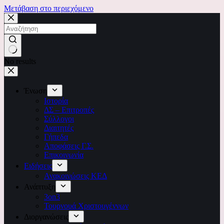
Μετάβαση στο περιεχόμενο
No results
Ένωση
Ιστορία
ΔΣ – Επιτροπές
Σύλλογοι
Διαιτητές
Γήπεδα
Αποφάσεις Γ.Σ.
Επικοινωνία
Ειδήσεις
Ανακοινώσεις ΚΕΔ
Ανάπτυξη
3on3
Τουρνουά Χριστουγέννων
Διοργανώσεις