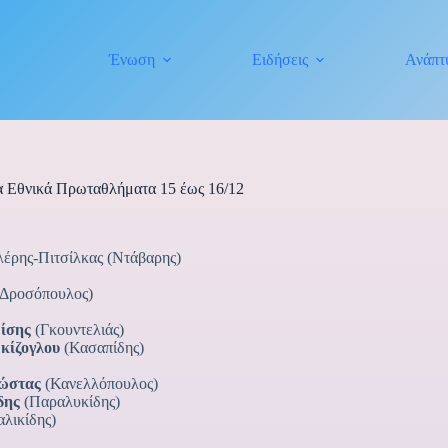
Ένωση
Ειδήσεις
Ανάπτ
α Εθνικά Πρωταθλήματα 15 έως 16/12
έρης-Πιτσίλκας (Ντάβαρης)
(Δροσόπουλος)
ίσης
(Γκουντελιάς)
κίζογλου
(Κασαπίδης)
κώστας
(Κανελλόπουλος)
δης
(Παραλυκίδης)
λικίδης)