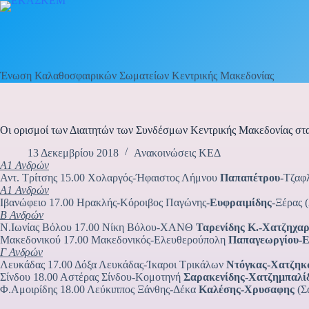
Μετάβαση
στο
περιεχόμενο
Ένωση Καλαθοσφαιρικών Σωματείων Κεντρικής Μακεδονίας
Οι ορισμοί των Διαιτητών των Συνδέσμων Κεντρικής Μακεδονίας στ
13 Δεκεμβρίου 2018
Ανακοινώσεις ΚΕΔ
Α1 Ανδρών
Αντ. Τρίτσης 15.00 Χολαργός-Ήφαιστος Λήμνου
Παπαπέτρου-
Τζαφλ
Α1 Ανδρών
Ιβανώφειο 17.00 Ηρακλής-Κόροιβος Παγώνης-
Ευφραιμίδης
-Ξέρας 
Β Ανδρών
Ν.Ιωνίας Βόλου 17.00 Νίκη Βόλου-ΧΑΝΘ
Ταρενίδης Κ.-Χατζηχαρ
Μακεδονικού 17.00 Μακεδονικός-Ελευθερούπολη
Παπαγεωργίου-Ε
Γ Ανδρών
Λευκάδας 17.00 Δόξα Λευκάδας-Ίκαροι Τρικάλων
Ντόγκας-Χατζη
Σίνδου 18.00 Αστέρας Σίνδου-Κομοτηνή
Σαρακενίδης-Χατζημπαλί
Φ.Αμοιρίδης 18.00 Λεύκιππος Ξάνθης-Δέκα
Καλέσης-Χρυσαφης
(Σα