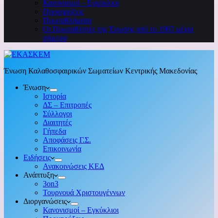
Κανονισμοί – Εγκύκλιοι
Προκηρύξεις
Πρωταθλήματα
Οι Πρωταθλητές της Ένωσης από το 1967 μέχρι
σήμερα
Ένωση Καλαθοσφαιρικών Σωματείων Κεντρικής Μακεδονίας
Ένωση
Ιστορία
ΔΣ – Επιτροπές
Σύλλογοι
Διαιτητές
Γήπεδα
Αποφάσεις Γ.Σ.
Επικοινωνία
Ειδήσεις
Ανακοινώσεις ΚΕΔ
Ανάπτυξη
3on3
Τουρνουά Χριστουγέννων
Διοργανώσεις
Κανονισμοί – Εγκύκλιοι