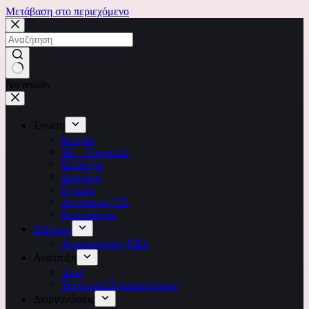
Μετάβαση στο περιεχόμενο
No results
Ένωση
Ιστορία
ΔΣ – Επιτροπές
Σύλλογοι
Διαιτητές
Γήπεδα
Αποφάσεις Γ.Σ.
Επικοινωνία
Ειδήσεις
Ανακοινώσεις ΚΕΔ
Ανάπτυξη
3on3
Τουρνουά Χριστουγέννων
Διοργανώσεις