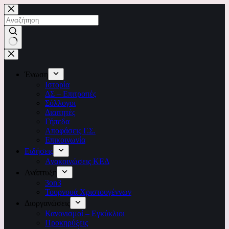
Ένωση
Ιστορία
ΔΣ – Επιτροπές
Σύλλογοι
Διαιτητές
Γήπεδα
Αποφάσεις Γ.Σ.
Επικοινωνία
Ειδήσεις
Ανακοινώσεις ΚΕΔ
Ανάπτυξη
3on3
Τουρνουά Χριστουγέννων
Διοργανώσεις
Κανονισμοί – Εγκύκλιοι
Προκηρύξεις