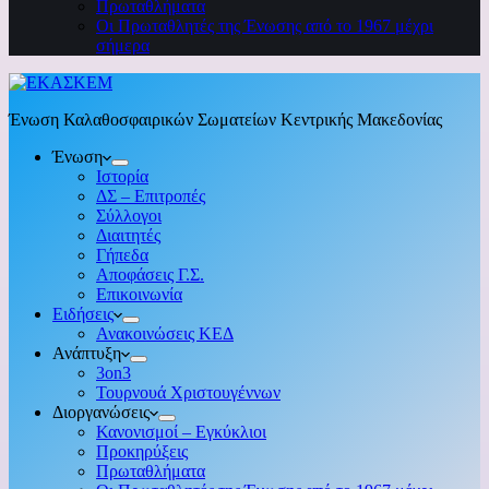
Πρωταθλήματα
Οι Πρωταθλητές της Ένωσης από το 1967 μέχρι
σήμερα
Ένωση Καλαθοσφαιρικών Σωματείων Κεντρικής Μακεδονίας
Ένωση
Ιστορία
ΔΣ – Επιτροπές
Σύλλογοι
Διαιτητές
Γήπεδα
Αποφάσεις Γ.Σ.
Επικοινωνία
Ειδήσεις
Ανακοινώσεις ΚΕΔ
Ανάπτυξη
3on3
Τουρνουά Χριστουγέννων
Διοργανώσεις
Κανονισμοί – Εγκύκλιοι
Προκηρύξεις
Πρωταθλήματα