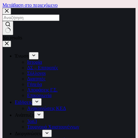
Μετάβαση στο περιεχόμενο
No results
Ένωση
Ιστορία
ΔΣ – Επιτροπές
Σύλλογοι
Διαιτητές
Γήπεδα
Αποφάσεις Γ.Σ.
Επικοινωνία
Ειδήσεις
Ανακοινώσεις ΚΕΔ
Ανάπτυξη
3on3
Τουρνουά Χριστουγέννων
Διοργανώσεις