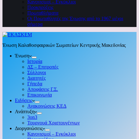
Κανονισμοί – Εγκύκλιοι
Προκηρύξεις
Πρωταθλήματα
Οι Πρωταθλητές της Ένωσης από το 1967 μέχρι
σήμερα
Ένωση Καλαθοσφαιρικών Σωματείων Κεντρικής Μακεδονίας
Ένωση
Ιστορία
ΔΣ – Επιτροπές
Σύλλογοι
Διαιτητές
Γήπεδα
Αποφάσεις Γ.Σ.
Επικοινωνία
Ειδήσεις
Ανακοινώσεις ΚΕΔ
Ανάπτυξη
3on3
Τουρνουά Χριστουγέννων
Διοργανώσεις
Κανονισμοί – Εγκύκλιοι