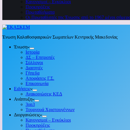
Κανονισμοί – Εγκύκλιοι
Προκηρύξεις
Πρωταθλήματα
Οι Πρωταθλητές της Ένωσης από το 1967 μέχρι σήμερ
Ένωση Καλαθοσφαιρικών Σωματείων Κεντρικής Μακεδονίας
Ένωση
Ιστορία
ΔΣ – Επιτροπές
Σύλλογοι
Διαιτητές
Γήπεδα
Αποφάσεις Γ.Σ.
Επικοινωνία
Ειδήσεις
Ανακοινώσεις ΚΕΔ
Ανάπτυξη
3on3
Τουρνουά Χριστουγέννων
Διοργανώσεις
Κανονισμοί – Εγκύκλιοι
Προκηρύξεις