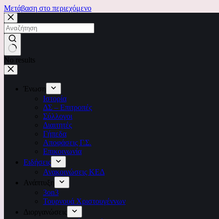
Μετάβαση στο περιεχόμενο
No results
Ένωση
Ιστορία
ΔΣ – Επιτροπές
Σύλλογοι
Διαιτητές
Γήπεδα
Αποφάσεις Γ.Σ.
Επικοινωνία
Ειδήσεις
Ανακοινώσεις ΚΕΔ
Ανάπτυξη
3on3
Τουρνουά Χριστουγέννων
Διοργανώσεις