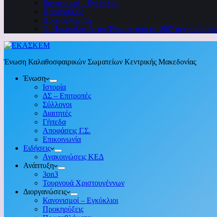
Κανονισμοί – Εγκύκλιοι
Προκηρύξεις
Πρωταθλήματα
Οι Πρωταθλητές της Ένωσης από το 1967 μέχρι σήμερ
Ένωση Καλαθοσφαιρικών Σωματείων Κεντρικής Μακεδονίας
Ένωση
Ιστορία
ΔΣ – Επιτροπές
Σύλλογοι
Διαιτητές
Γήπεδα
Αποφάσεις Γ.Σ.
Επικοινωνία
Ειδήσεις
Ανακοινώσεις ΚΕΔ
Ανάπτυξη
3on3
Τουρνουά Χριστουγέννων
Διοργανώσεις
Κανονισμοί – Εγκύκλιοι
Προκηρύξεις