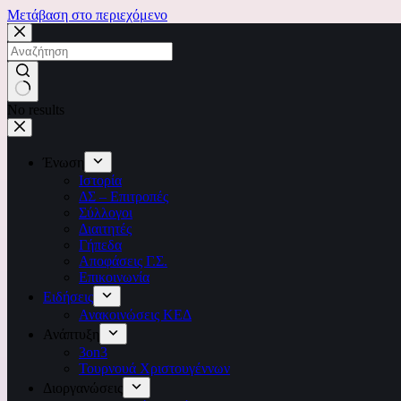
Μετάβαση στο περιεχόμενο
No results
Ένωση
Ιστορία
ΔΣ – Επιτροπές
Σύλλογοι
Διαιτητές
Γήπεδα
Αποφάσεις Γ.Σ.
Επικοινωνία
Ειδήσεις
Ανακοινώσεις ΚΕΔ
Ανάπτυξη
3on3
Τουρνουά Χριστουγέννων
Διοργανώσεις